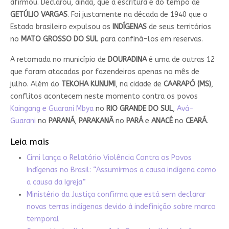
afirmou. Declarou, ainda, que a escritura é do tempo de
GETÚLIO VARGAS
. Foi justamente na década de 1940 que o
Estado brasileiro expulsou os
INDÍGENAS
de seus territórios
no
MATO GROSSO DO SUL
para confiná-los em reservas.
A retomada no município de
DOURADINA
é uma de outras 12
que foram atacadas por fazendeiros apenas no mês de
julho. Além do
TEKOHA KUNUMI
, na cidade de
CAARAPÓ (MS)
,
conflitos acontecem neste momento contra os povos
Kaingang e Guarani Mbya
no
RIO GRANDE DO SUL
,
Avá-
Guarani
no
PARANÁ
,
PARAKANÃ
no
PARÁ
e
ANACÉ
no
CEARÁ
.
Leia mais
Cimi lança o Relatório Violência Contra os Povos
Indígenas no Brasil: “Assumirmos a causa indígena como
a causa da Igreja”
Ministério da Justiça confirma que está sem declarar
novas terras indígenas devido à indefinição sobre marco
temporal