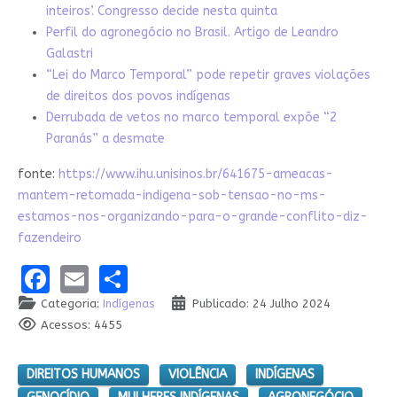
inteiros’. Congresso decide nesta quinta
Perfil do agronegócio no Brasil. Artigo de Leandro
Galastri
“Lei do Marco Temporal” pode repetir graves violações
de direitos dos povos indígenas
Derrubada de vetos no marco temporal expõe “2
Paranás” a desmate
fonte:
https://www.ihu.unisinos.br/641675-ameacas-
mantem-retomada-indigena-sob-tensao-no-ms-
estamos-nos-organizando-para-o-grande-conflito-diz-
fazendeiro
Facebook
Email
Share
Categoria:
Indígenas
Publicado: 24 Julho 2024
Acessos: 4455
DIREITOS HUMANOS
VIOLÊNCIA
INDÍGENAS