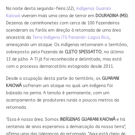
Na noite desta segunda-feira (22),
indígenas Guarani
Kaiowá
viveram mais uma cena de terror em
DOURADINA (MS)
.
Dezenas de caminhonetes com cerca de 100 fazendeiros
acenderam os faróis em direção à retomada de uma área
ancestral da
Terra Indígena (TI) Panambi-Lagoa Rica
,
ameaçando um ataque. Os indígenas retomaram o território,
sobreposto pela fazenda de
CLETO SPESSATTO
, no último
13 de julho. A TI já foi reconhecida e delimitada, mas está
com o processo demarcatório estagnado desde 2011.
Desde a ocupação desta parte do território, os
GUARANI
KAIOWÁ
sofreram um ataque no qual um indígena foi
baleado na perna. A tensão é permanente, com um
acampamento de produtores rurais a poucos metros da
retomada.
"Essa é nossa área. Somos
INDÍGENAS GUARANI KAIOWÁ
e há
centenas de anos esperamos a demarcação da nossa terra",
afirma uma das lideranças da retomada. "Aqui está cheio de