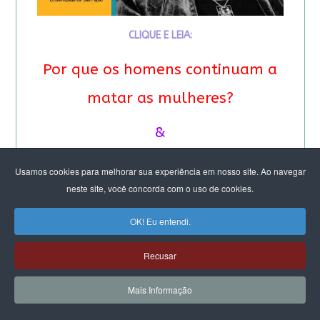
CLIQUE E LEIA:
Por que os homens continuam a
matar as mulheres?
&
Feminicídio: “A noção de
Usamos cookies para melhorar sua experiência em nosso site. Ao navegar
neste site, você concorda com o uso de cookies.
propriedade é profunda”.
OK! Eu entendi.
Entrevista especial com Eva
Alterman Blay
Recusar
Mais Informação