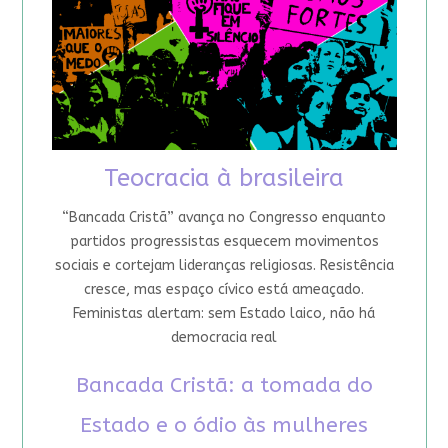
Teocracia à brasileira
“Bancada Cristã” avança no Congresso enquanto
partidos progressistas esquecem movimentos
sociais e cortejam lideranças religiosas. Resistência
cresce, mas espaço cívico está ameaçado.
Feministas alertam: sem Estado laico, não há
democracia real
Bancada Cristã: a tomada do
Estado e o ódio às mulheres