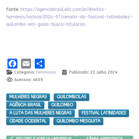
fonte:
https://agenciabrasil.ebc.com.br/direitos-
humanos/noticia/2024-07/cenario-do-festival-latinidades-
quilombo-em-goias-busca-titulacao
Facebook
Email
Share
Categoria:
Feminismo
Publicado: 22 Julho 2024
Acessos: 4639
MULHERES NEGRAS
QUILOMBOLAS
AGÊNCIA BRASIL
QUILOMBO
A LUTA DAS MULHERES NEGRAS
FESTIVAL LATINIDADES
CIDADE OCIDENTAL
QUILOMBO MESQUITA
ARTIGO ANTERIOR: RECORD E IGREJA UNIVERSAL SÃO CONDENAD
PRÓXIMO ARTIGO: SÂMIA 