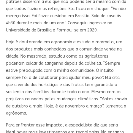
patrões disseram a ela que não poderia ter a mesma comida
que todos faziam as refeições. Ela ficou em choque. “Eu não
mereço isso. Foi fazer cursinho em Brasília. Saía de casa às
4h30 durante mais de um ano”. Conseguiu ingressar na
Universidade de Brasília e formou-se em 2020.
Hoje é doutoranda em agronomia e estuda o marmelo, um
dos produtos mais conhecidos que a comunidade vende na
cidade. No mestrado, estudou como os agricultores
poderiam cuidar da tangerina depois da colheita. “Sempre
estive preocupada com a minha comunidade. O intuito
sempre foi o de colaborar para ajudar meu povo”. Ela cita
que a venda das hortaliças e das frutas tem garantido o
sustento das famílias durante todo o ano. Mesmo com os
prejuízos causados pelas mudanças climáticas. “Antes chovia
de outubro a maio. Hoje, é de novembro a março”, lamenta a
agrônoma.
Para enfrentar esse impacto, a especialista diz que seria
ideal haver mais investimentos em tecnologias. No entanto,