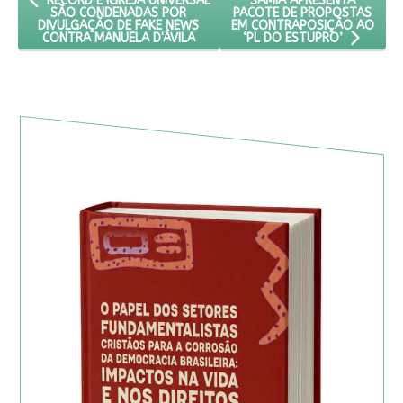
SÂMIA APRESENTA
RECORD E IGREJA UNIVERSAL
PACOTE DE PROPOSTAS
SÃO CONDENADAS POR
EM CONTRAPOSIÇÃO AO
DIVULGAÇÃO DE FAKE NEWS
CONTRA MANUELA D'ÁVILA
‘PL DO ESTUPRO’