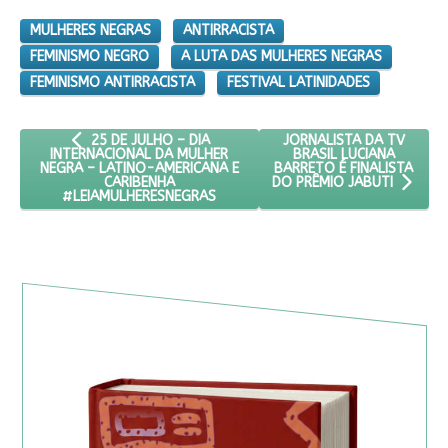
MULHERES NEGRAS
ANTIRRACISTA
FEMINISMO NEGRO
A LUTA DAS MULHERES NEGRAS
FEMINISMO ANTIRRACISTA
FESTIVAL LATINIDADES
ARTIGO ANTERIOR: 25 DE JULHO – DIA INTERNACIONAL D
PRÓXIMO ARTIGO: JORNAL
JORNALISTA DA TV
25 DE JULHO – DIA
BRASIL LUCIANA
INTERNACIONAL DA MULHER
BARRETO É FINALISTA
NEGRA – LATINO-AMERICANA E
CARIBENHA
DO PRÊMIO JABUTI
#LEIAMULHERESNEGRAS