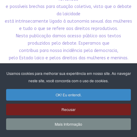
e possíveis brechas para atuação coletiva, visto que o debate
da laicidade
está intrinsecamente ligado à autonomia sexual das mulheres
e tudo o que se refere aos direitos reprodutivos.
Nesta publicação damos acesso público aos textos
produzidos pelo debate. Esperamos que
contribua para nossa incidência pela democracia,
pelo Estado laico e pelos direitos das mulheres e meninas.
CLIQUE E BAIXE A PUBLICAÇÃO
Usamos cookies para melhorar sua experiência em nosso site. Ao navegar
neste site, você concorda com o uso de cookies.
OK! Eu entendi.
Recusar
Mais Informação