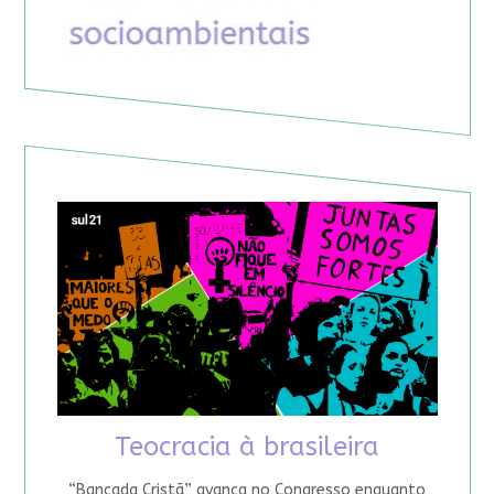
Teocracia à brasileira
“Bancada Cristã” avança no Congresso enquanto