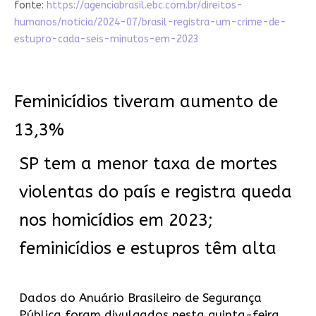
fonte:
https://agenciabrasil.ebc.com.br/direitos-
humanos/noticia/2024-07/brasil-registra-um-crime-de-
estupro-cada-seis-minutos-em-2023
Feminicídios tiveram aumento de
13,3%
SP tem a menor taxa de mortes
violentas do país e registra queda
nos homicídios em 2023;
feminicídios e estupros têm alta
Dados do Anuário Brasileiro de Segurança
Pública foram divulgados nesta quinta-feira