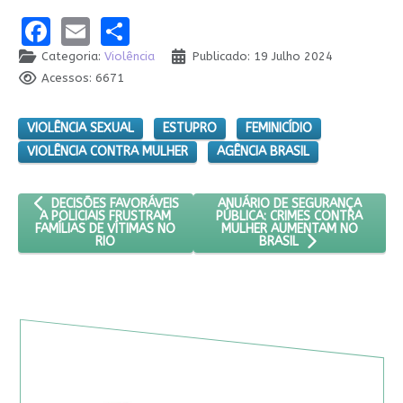
Facebook
Email
Share
Categoria:
Violência
Publicado: 19 Julho 2024
Acessos: 6671
VIOLÊNCIA SEXUAL
ESTUPRO
FEMINICÍDIO
VIOLÊNCIA CONTRA MULHER
AGÊNCIA BRASIL
ARTIGO ANTERIOR: DECISÕES FAVORÁVEIS A POLICIAIS FRUSTRAM
PRÓXIMO ARTIGO: ANUÁRIO DE
ANUÁRIO DE SEGURANÇA
DECISÕES FAVORÁVEIS
PÚBLICA: CRIMES CONTRA
A POLICIAIS FRUSTRAM
MULHER AUMENTAM NO
FAMÍLIAS DE VÍTIMAS NO
RIO
BRASIL