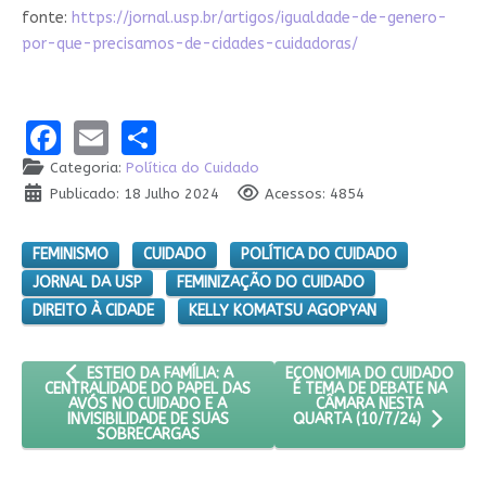
fonte:
https://jornal.usp.br/artigos/igualdade-de-genero-
por-que-precisamos-de-cidades-cuidadoras/
Facebook
Email
Share
Categoria:
Política do Cuidado
Publicado: 18 Julho 2024
Acessos: 4854
FEMINISMO
CUIDADO
POLÍTICA DO CUIDADO
JORNAL DA USP
FEMINIZAÇÃO DO CUIDADO
DIREITO À CIDADE
KELLY KOMATSU AGOPYAN
ARTIGO ANTERIOR: ESTEIO DA FAMÍLIA: A CENTRALIDADE DO
PRÓXIMO ARTIGO: ECONOMIA
ECONOMIA DO CUIDADO
ESTEIO DA FAMÍLIA: A
É TEMA DE DEBATE NA
CENTRALIDADE DO PAPEL DAS
CÂMARA NESTA
AVÓS NO CUIDADO E A
INVISIBILIDADE DE SUAS
QUARTA (10/7/24)
SOBRECARGAS