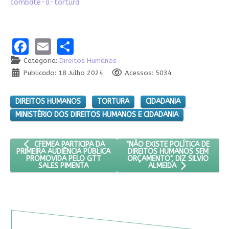
combate-a-tortura
Facebook
Email
Share
Categoria:
Direitos Humanos
Publicado: 18 Julho 2024
Acessos: 5034
DIREITOS HUMANOS
TORTURA
CIDADANIA
MINISTÉRIO DOS DIREITOS HUMANOS E CIDADANIA
ARTIGO ANTERIOR: CFEMEA PARTICIPA DA PRIMEIRA AUDIÊNCIA
PRÓXIMO ARTIGO: "NÃO EXISTE
"NÃO EXISTE POLÍTICA DE
CFEMEA PARTICIPA DA
DIREITOS HUMANOS SEM
PRIMEIRA AUDIÊNCIA PÚBLICA
ORÇAMENTO", DIZ SILVIO
PROMOVIDA PELO GTT
SALES PIMENTA
ALMEIDA