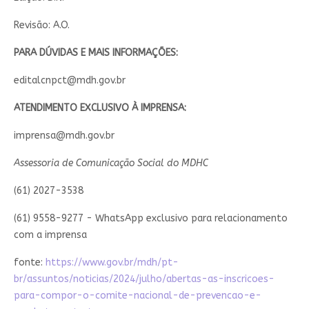
Revisão: A.O.
PARA DÚVIDAS E MAIS INFORMAÇÕES:
editalcnpct@mdh.gov.br
ATENDIMENTO EXCLUSIVO À IMPRENSA:
imprensa@mdh.gov.br
Assessoria de Comunicação Social do MDHC
(61) 2027-3538
(61) 9558-9277 - WhatsApp exclusivo para relacionamento
com a imprensa
fonte:
https://www.gov.br/mdh/pt-
br/assuntos/noticias/2024/julho/abertas-as-inscricoes-
para-compor-o-comite-nacional-de-prevencao-e-