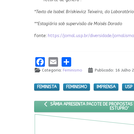
*Texto de Isabel Briskievicz Teixeira, do Laborató
**Estagiária sob supervisão de Moisés Dorado
fonte:
https://jornal.usp.br/diversidade/jornal
Facebook
Email
Share
Categoria:
Feminismo
Publicado: 16 Julho 
FEMINISTA
FEMINISMO
IMPRENSA
USP
ARTIGO ANTERIOR: SÂMIA APRESENTA PACOTE
SÂMIA APRESENTA PACOTE DE PROPOSTAS
ESTUPRO’