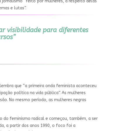
m jornalismo “feito por mulheres, a respeito delas
emas e lutas”.
 visibilidade para diferentes
ursos”
lembra que “a primeira onda feminista aconteceu
ipação política na vida pública”. As mulheres
ssão. No mesmo período, as mulheres negras
to do feminismo radical e começou, também, a ser
a, a partir dos anos 1990, o foco foi a