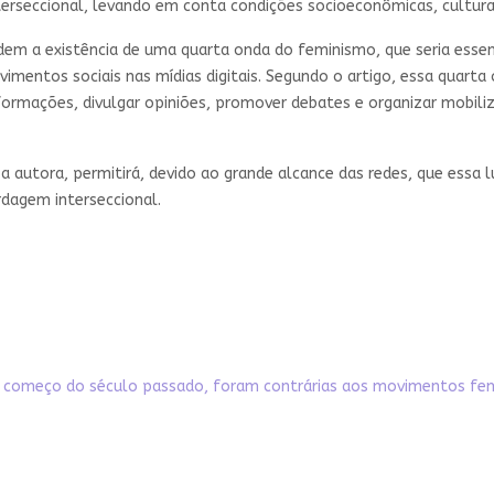
erseccional, levando em conta condições socioeconômicas, culturais
dem a existência de uma quarta onda do feminismo, que seria essen
mentos sociais nas mídias digitais. Segundo o artigo, essa quarta 
 informações, divulgar opiniões, promover debates e organizar mobi
 autora, permitirá, devido ao grande alcance das redes, que essa lu
dagem interseccional.
 do começo do século passado, foram contrárias aos movimentos fe