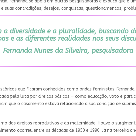
ência, Fernanda se apoia em outras pesquisadoras e explica que é u
s e suas contradições, desejos, conquistas, questionamentos, probl
a diversidade e a pluralidade, buscando dar
as e as diferentes realidades nos seus disc
Fernanda Nunes da Silveira, pesquisadora
stóricos que ficaram conhecidos como ondas feministas. Fernanda 
arcada pela luta por direitos básicos — como educação, voto e partic
diam que o casamento estava relacionado à sua condição de submi
rno dos direitos reprodutivos e da maternidade. Houve o surgimen
imento ocorreu entre as décadas de 1950 e 1990. Já na terceira ond