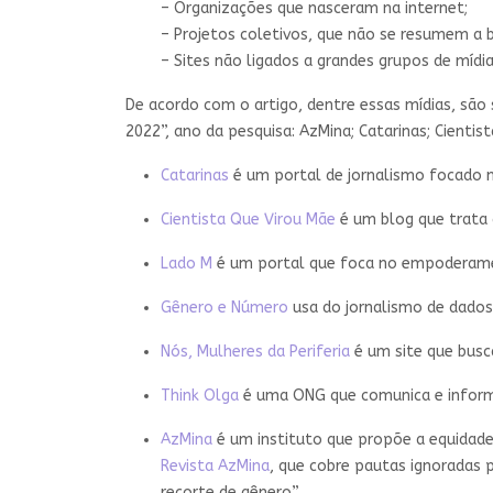
– Organizações que nasceram na internet;
– Projetos coletivos, que não se resumem a b
– Sites não ligados a grandes grupos de mídi
De acordo com o artigo, dentre essas mídias, sã
2022”, ano da pesquisa: AzMina; Catarinas; Cientis
Catarinas
é um portal de jornalismo focado no
Cientista Que Virou Mãe
é um blog que trata 
Lado M
é um portal que foca no empoderam
Gênero e Número
usa do jornalismo de dados
Nós, Mulheres da Periferia
é um site que busc
Think Olga
é uma ONG que comunica e informa
AzMina
é um instituto que propõe a equidade 
Revista AzMina
, que cobre pautas ignoradas 
recorte de gênero”.