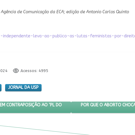
rio Agência de Comunicação da ECA; edição de Antonio Carlos Quinto
ismo-independente-leva-ao-publico-as-lutas-feministas-por-direit
2024
Acessos: 4995
JORNAL DA USP
 DE PROPOSTAS EM CONTRAPOSIÇÃO AO ‘PL DO ESTUPRO’
PRÓXIMO ARTIGO: POR QUE
POR QUE O ABORTO CHOCA
 EM CONTRAPOSIÇÃO AO ‘PL DO