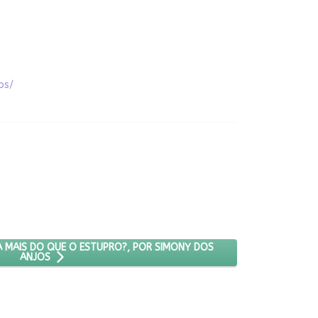
os/
 O ABORTO CHOCA MAIS DO QUE O ESTUPRO?, POR SIMONY DOS AN
 MAIS DO QUE O ESTUPRO?, POR SIMONY DOS
ANJOS