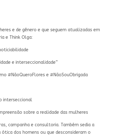
lheres e de gênero e que seguem atualizadas em
ia e Think Olga:
oticiabilidade
dade e interseccionalidade”
como #NãoQueroFlores e #NãoSouObrigada
 interseccional
mpreensão sobre a realidade das mulheres
tras, campanha e consultoria. Também sedia a
da ótica dos homens ou que desconsideram o