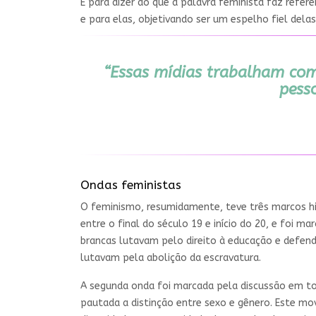
E para dizer ao que a palavra feminista faz refer
e para elas, objetivando ser um espelho fiel dela
“Essas mídias trabalham com 
pesso
Ondas feministas
O feminismo, resumidamente, teve três marcos hi
entre o final do século 19 e início do 20, e foi m
brancas lutavam pelo direito à educação e defen
lutavam pela abolição da escravatura.
A segunda onda foi marcada pela discussão em to
pautada a distinção entre sexo e gênero. Este mov