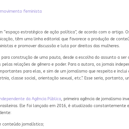
o movimento feminista
“espaço estratégico de ação política”, de acordo com o artigo. Os
cação, têm uma linha editorial que favorece a produção de conte
inistas e promover discussão e luta por direitos das mulheres.
rios para construção de uma pauta, desde a escolha do assunto a se
pelas relações de gênero e poder. Para a autora, os jornais indep
ortantes para elas, e sim de um jornalismo que respeita e inclui 
nia, classe social, orientação sexual, etc.”. Esse seria, portanto, 
ndependente da Agência Pública
, primeira agência de jornalismo inv
rasileiras. Ele foi lançado em 2016, é atualizado constantemente e
dente:
conteúdo jornalístico;