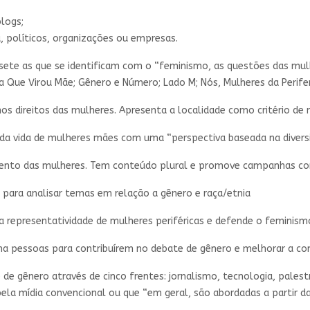
logs;
a, políticos, organizações ou empresas.
o sete as que se identificam com o “feminismo, as questões das mu
ta Que Virou Mãe; Gênero e Número; Lado M; Nós, Mulheres da Perifer
s direitos das mulheres. Apresenta a localidade como critério de n
da vida de mulheres mães com uma “perspectiva baseada na diversi
ento das mulheres. Tem conteúdo plural e promove campanhas 
 para analisar temas em relação a gênero e raça/etnia
a representatividade de mulheres periféricas e defende o feminismo
 pessoas para contribuírem no debate de gênero e melhorar a co
de gênero através de cinco frentes: jornalismo, tecnologia, pales
pela mídia convencional ou que “em geral, são abordadas a partir 