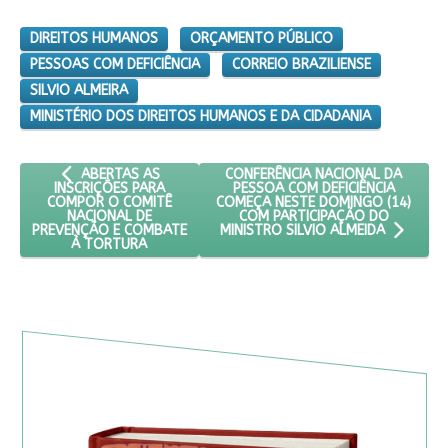
DIREITOS HUMANOS
ORÇAMENTO PÚBLICO
PESSOAS COM DEFICIÊNCIA
CORREIO BRAZILIENSE
SILVIO ALMEIRA
MINISTÉRIO DOS DIREITOS HUMANOS E DA CIDADANIA
ARTIGO ANTERIOR: ABERTAS AS INSCRIÇÕES PARA COMPOR
PRÓXIMO ARTIGO: CONFERÊNCIA N
CONFERÊNCIA NACIONAL DA
ABERTAS AS
PESSOA COM DEFICIÊNCIA
INSCRIÇÕES PARA
COMEÇA NESTE DOMINGO (14)
COMPOR O COMITÊ
COM PARTICIPAÇÃO DO
NACIONAL DE
PREVENÇÃO E COMBATE
MINISTRO SILVIO ALMEIDA
À TORTURA