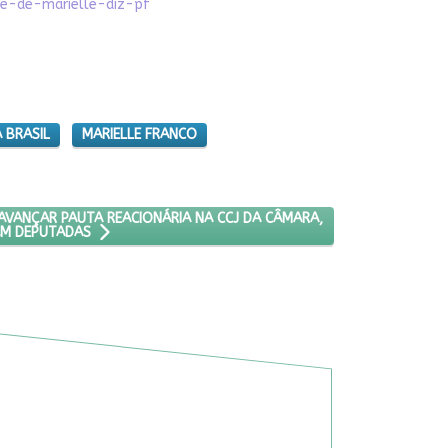
te-de-marielle-diz-pf
 BRASIL
MARIELLE FRANCO
MENTALISMOS' FAZ AVANÇAR PAUTA REACIONÁRIA NA CCJ DA CÂMARA,
 AVANÇAR PAUTA REACIONÁRIA NA CCJ DA CÂMARA,
AM DEPUTADAS