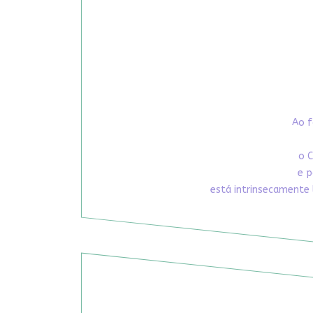
Ao f
o C
e p
está intrinsecamente 