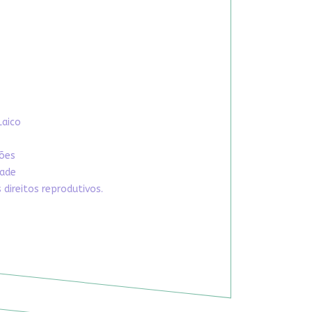
Laico
xões
dade
direitos reprodutivos.