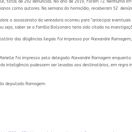
lle, total de 292 denúncias. No ano de 2019, foram 72. Nenhuma in
cianos como autores. Na semana do homicídio, receberam 52 denúnc
obre o assassinato da vereadora ocorreu para "antecipar eventuais 
seja, saber se a família Bolsonaro teria sido citada na investigaç
atório das diligências ilegais foi impressa por Alexandre Ramagem,
Marielle foi impresso pelo delegado Alexandre Ramagem enquanto 
 inteligência pudessem ser levadas aos destinatários, em regra int
 do deputado Ramagem.