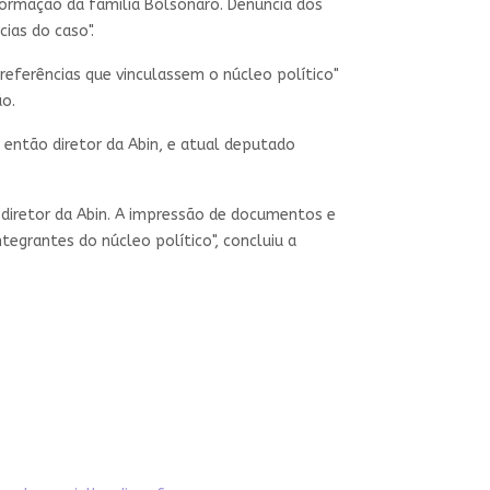
formação da família Bolsonaro. Denúncia dos
ias do caso".
referências que vinculassem o núcleo político"
ão.
 então diretor da Abin, e atual deputado
diretor da Abin. A impressão de documentos e
egrantes do núcleo político", concluiu a