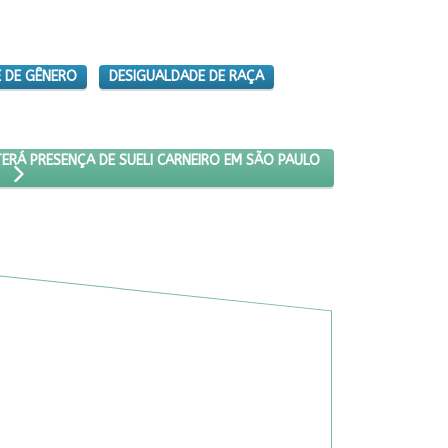
 DE GÊNERO
DESIGUALDADE DE RAÇA
LHO DAS PRETAS TERÁ PRESENÇA DE SUELI CARNEIRO EM SÃO PAULO
ERÁ PRESENÇA DE SUELI CARNEIRO EM SÃO PAULO