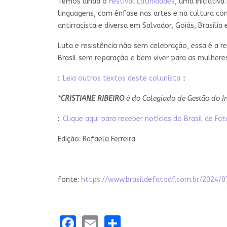
Temos ainda o
Festival Latinidades
, uma iniciativ
linguagens, com ênfase nas artes e na cultura c
antirracista e diversa em Salvador, Goiás, Brasília 
Luta e resistência não sem celebração, essa é a 
Brasil sem reparação e bem viver para as mulhere
::
Leia outros textos deste colunista
::
*
CRISTIANE RIBEIRO
é do Colegiado de Gestão do In
::
Clique aqui para receber notícias do Brasil de F
Edição: Rafaela Ferreira
fonte:
https://www.brasildefatodf.com.br/2024/0
Facebook
Email
Share