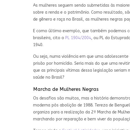
As mulheres seguem sendo submetidas às maiores c
sobre a renda e o patrimônio. Como resultado, s
de gênero e raça no Brasil, as mulheres negras p
E como último exemplo, que também podemos con
brasileira, cito o
PL 1904/2004
, ou PL do Estuprado
1940.
Ou seja, numa violência em que uma adolescente 
prisão por homicídio. Seria mais do que uma revi
que as principais vítimas dessa legislação seria
saúde no Brasil?
Marcha de Mulheres Negras
Os desafios são muitos, mas a história demonstra 
moderna pós abolição de 1988. Tereza de Benguel
organiza para a realização da 2ª Marcha de Mulhe
marchando por reparação e bem viver da população