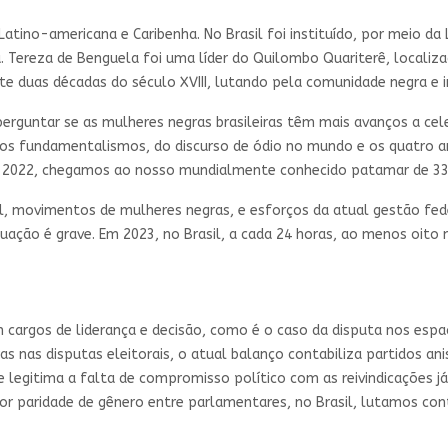
 Latino-americana e Caribenha. No Brasil foi instituído, por meio da
 Tereza de Benguela foi uma líder do Quilombo Quariterê, localizad
te duas décadas do século XVIII, lutando pela comunidade negra e in
rguntar se as mulheres negras brasileiras têm mais avanços a cele
dos fundamentalismos, do discurso de ódio no mundo e os quatro a
m 2022, chegamos ao nosso mundialmente conhecido patamar de 33
l, movimentos de mulheres negras, e esforços da atual gestão fede
tuação é grave. Em 2023, no Brasil, a cada 24 horas, ao menos oito
argos de liderança e decisão, como é o caso da disputa nos espaç
s nas disputas eleitorais, o atual balanço contabiliza partidos an
 e legitima a falta de compromisso político com as reivindicações
or paridade de gênero entre parlamentares, no Brasil, lutamos co