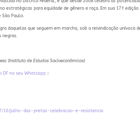
a nascida no Distrito Federal, e que desde 2008 celebra as potencia
omo estratégicas para equidade de gênero e raça. Em sua 17ª ediç
e São Paulo.
regra daquelas que seguem em marcha, sob a reivindicação unívoca 
s negras.
esc (Instituto de Estudos Socioeconômicos)
ato DF no seu Whatsapp
::
7/10/julho-das-pretas-celebracao-e-resistencia