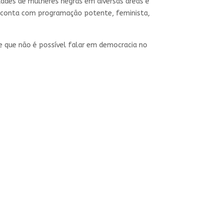
lidades de mulheres negras em diversas áreas e
ão conta com programação potente, feminista,
de que não é possível falar em democracia no