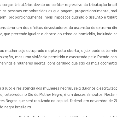
argas tributárias devido ao caráter regressivo da tributação brasi
ão as pessoas empobrecidas as que pagam, proporcionalmente, mais
agam, proporcionalmente, mais impostos quando o assunto é tributa
siderar um dos efeitos devastadores da ascensão da extrema dir
r, que pretende igualar o aborto ao crime de homicídio, incluindo ca
ou mulher seja estuprada e opte pelo aborto, o juiz pode determin
timização, mas uma violência permitida e executada pelo Estado c
m meninas e mulheres negras, considerando que são as mais acometi
a luta e resistência das mulheres negras, seja durante a escravizaç
a, celebrada no Dia da Mulher Negra, é um desses símbolos. Neste
res Negras que será realizada na capital federal em novembro de 2
 negra brasileira.