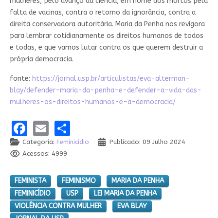
mulheres, pelo avanço da ciência, em nome dos mortos pela
falta de vacinas, contra o retorno da ignorância, contra a
direita conservadora autoritária. Maria da Penha nos revigora
para lembrar cotidianamente os direitos humanos de todos
e todas, e que vamos lutar contra os que querem destruir a
própria democracia.
fonte:
https://jornal.usp.br/articulistas/eva-alterman-
blay/defender-maria-da-penha-e-defender-a-vida-das-
mulheres-os-direitos-humanos-e-a-democracia/
Facebook
Email
Share
Categoria:
Feminicídio
Publicado: 09 Julho 2024
Acessos: 4999
FEMINISTA
FEMINISMO
MARIA DA PENHA
FEMINICÍDIO
USP
LEI MARIA DA PENHA
VIOLÊNCIA CONTRA MULHER
EVA BLAY