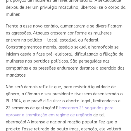
proporção de mulheres de nível universitário. A sexualidade
deixou de ser um privilégio masculino, libertou-se o corpo da
mulher.
Frente a esse novo cenário, aumentaram e se diversificaram
as agressões. Ataques crescem conforme as mulheres
entram na política — local, estadual ou federal.
Constrangimentos morais, assédio sexual e homofobia se
iniciam desde a fase pré-eleitoral, dificultando a filiação de
mulheres nos partidos políticos. São perseguidas nas
campanhas e as pressões endurecem durante o exercício dos
mandatos.
Não será demais refletir que, para resistir à igualdade de
gênero, a Câmara e seu presidente tivessem desenterrado o
PL 1904, que prevê dificultar o aborto legal, limitando-o a
22 semanas de gestação! E
bastaram 23 segundos para
aprovar a tramitação em regime de urgência
de tal
aberração! A intensa e nacional reação popular fez que o
projeto fosse retirado de pauta (mas, atenção, ele voltará