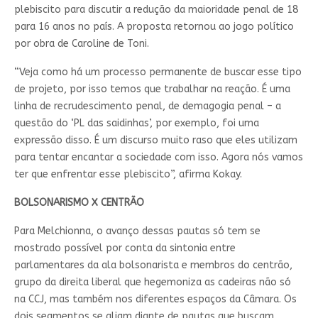
plebiscito para discutir a redução da maioridade penal de 18
para 16 anos no país. A proposta retornou ao jogo político
por obra de Caroline de Toni.
“Veja como há um processo permanente de buscar esse tipo
de projeto, por isso temos que trabalhar na reação. É uma
linha de recrudescimento penal, de demagogia penal – a
questão do ‘PL das saidinhas’, por exemplo, foi uma
expressão disso. É um discurso muito raso que eles utilizam
para tentar encantar a sociedade com isso. Agora nós vamos
ter que enfrentar esse plebiscito”, afirma Kokay.
BOLSONARISMO X CENTRÃO
Para Melchionna, o avanço dessas pautas só tem se
mostrado possível por conta da sintonia entre
parlamentares da ala bolsonarista e membros do centrão,
grupo da direita liberal que hegemoniza as cadeiras não só
na CCJ, mas também nos diferentes espaços da Câmara. Os
dois segmentos se aliam diante de pautas que buscam