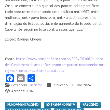
bolsonarismo, tanto é que a CCJ, a principal comissão da
Casa, se converteu no quintal das pautas deles para ficar
toda hora retroalimentando uma política anti-MST, anti-
mulheres, anti-povo brasileiro, anti-trabalhadores e de
diminuição do Estado social e de aumento do Estado penal.
Cabe a nós seguir na luta contra essas agendas.”
Edição: Rodrigo Chagas
fonte:
https://www.brasildefato.com.br/2024/07/06/alianca-
de-fundamentalismos-faz-avancar-pauta-reacionaria-na-
ccj-da-camara-avaliam-deputadas
Facebook
Email
Share
Categoria:
Fascismo
Publicado: 07 Julho 2024
Acessos: 3702
FUNDAMENTALISMO
EXTREMA-DIREITA
FASCISMO