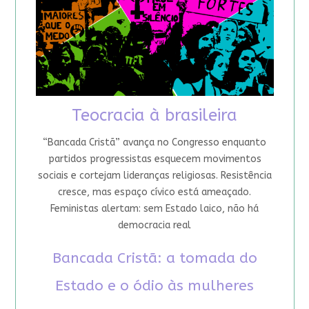
Teocracia à brasileira
“Bancada Cristã” avança no Congresso enquanto
partidos progressistas esquecem movimentos
sociais e cortejam lideranças religiosas. Resistência
cresce, mas espaço cívico está ameaçado.
Feministas alertam: sem Estado laico, não há
democracia real
Bancada Cristã: a tomada do
Estado e o ódio às mulheres