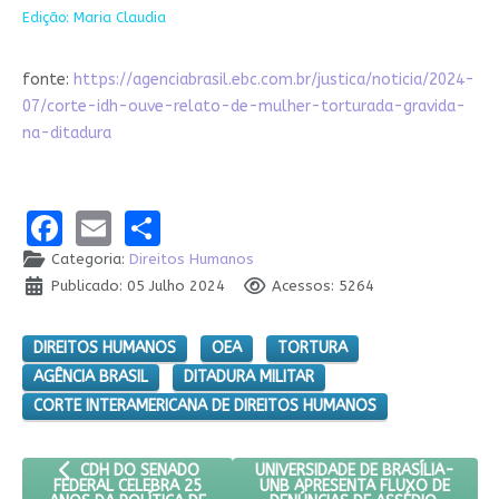
Edição: Maria Claudia
fonte:
https://agenciabrasil.ebc.com.br/justica/noticia/2024-
07/corte-idh-ouve-relato-de-mulher-torturada-gravida-
na-ditadura
Facebook
Email
Share
Categoria:
Direitos Humanos
Publicado: 05 Julho 2024
Acessos: 5264
DIREITOS HUMANOS
OEA
TORTURA
AGÊNCIA BRASIL
DITADURA MILITAR
CORTE INTERAMERICANA DE DIREITOS HUMANOS
ARTIGO ANTERIOR: CDH DO SENADO FEDERAL CELEBRA 25 ANO
PRÓXIMO ARTIGO: UNIVERSIDADE 
UNIVERSIDADE DE BRASÍLIA-
CDH DO SENADO
UNB APRESENTA FLUXO DE
FEDERAL CELEBRA 25