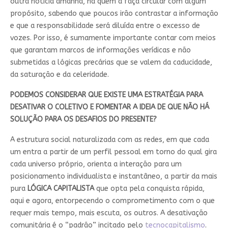
outra notícia amanhã, há quem a faça circular com algum
propósito, sabendo que poucos irão contrastar a informação
e que a responsabilidade será diluída entre o excesso de
vozes. Por isso, é sumamente importante contar com meios
que garantam marcos de informações verídicas e não
submetidas a lógicas precárias que se valem da caducidade,
da saturação e da celeridade.
PODEMOS CONSIDERAR QUE EXISTE UMA ESTRATÉGIA PARA
DESATIVAR O COLETIVO E FOMENTAR A IDEIA DE QUE NÃO HÁ
SOLUÇÃO PARA OS DESAFIOS DO PRESENTE?
A estrutura social naturalizada com as redes, em que cada
um entra a partir de um perfil pessoal em torno do qual gira
cada universo próprio, orienta a interação para um
posicionamento individualista e instantâneo, a partir da mais
pura
LÓGICA CAPITALISTA
que opta pela conquista rápida,
aqui e agora, entorpecendo o comprometimento com o que
requer mais tempo, mais escuta, os outros. A desativação
comunitária é o “padrão” incitado pelo
tecnocapitalismo
.