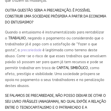
que trazem as mudanças.
OUTRA QUESTÃO SERIA A PRECARIZAÇÃO. É POSSÍVEL
CONSTRUIR UMA SOCIEDADE PRÓSPERA A PARTIR DA ECONOMIA
DO ENTUSIASMO?
Quando o entusiasmo é instrumentalizado para rentabilizar
o
TRABALHO
, negando o pagamento ou considerando que o
trabalhador já é pago com a satisfação de “fazer o que
gosta”, a
precariedade
é legitimada como terreno deste
abuso. Corre-se o risco de que esses trabalhos que envolvem
paixão só possam ser para quem já tem recursos e pode se
permitir trabalhar em troca de
CAPITAL SIMBÓLICO
, como
afeto, prestígio e visibilidade. Uma sociedade próspera se
apoia no pagamento a seus trabalhadores e na penalização
destes abusos.
SE FALAMOS DE PRECARIEDADE, NÃO POSSO DEIXAR DE CITAR O
SEU LIVRO
FRÁGILES
(ANAGRAMA), NO QUAL EXPÕE A RELAÇÃO
ENTRE O TECNOCAPITALISMO E O PATRIARCADO E A