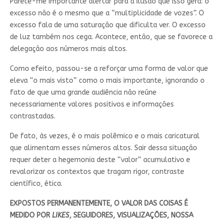
Parece-me importante alertar para a ilusão que isso gera: o
excesso não é o mesmo que a “multiplicidade de vozes”. O
excesso fala de uma saturação que dificulta ver. O excesso
de luz também nos cega. Acontece, então, que se favorece a
delegação aos números mais altos.
Como efeito, passou-se a reforçar uma forma de valor que
eleva “o mais visto” como o mais importante, ignorando o
fato de que uma grande audiência não reúne
necessariamente valores positivos e informações
contrastadas.
De fato, às vezes, é o mais polêmico e o mais caricatural
que alimentam esses números altos. Sair dessa situação
requer deter a hegemonia deste “valor” acumulativo e
revalorizar os contextos que tragam rigor, contraste
científico, ética.
EXPOSTOS PERMANENTEMENTE, O VALOR DAS COISAS É
MEDIDO POR
LIKES
, SEGUIDORES, VISUALIZAÇÕES, NOSSA