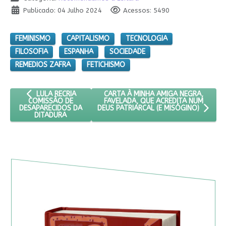
Publicado: 04 Julho 2024
Acessos: 5490
FEMINISMO
CAPITALISMO
TECNOLOGIA
FILOSOFIA
ESPANHA
SOCIEDADE
REMEDIOS ZAFRA
FETICHISMO
ARTIGO ANTERIOR: LULA RECRIA COMISSÃO DE DESAPARECIDO
PRÓXIMO ARTIGO: CARTA À MINHA AM
CARTA À MINHA AMIGA NEGRA,
LULA RECRIA
FAVELADA, QUE ACREDITA NUM
COMISSÃO DE
DESAPARECIDOS DA
DEUS PATRIARCAL (E MISÓGINO)
DITADURA