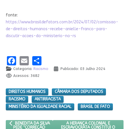
fonte:
https://www.brasildefators.com.br/2024/07/02/comissao-
de-direitos-humanos-recebe-anielle-franco-para-
discutir-acoes-do-ministerio-no-rs
Facebook
Email
Share
Categoria:
Racismo
Publicado: 03 Julho 2024
Acessos: 3682
DIREITOS HUMANOS
CÂMARA DOS DEPUTADOS
RACISMO
ANTIRRACISTA
MINISTÉRIO DA IGUALDADE RACIAL
BRASIL DE FATO
ARTIGO ANTERIOR: BENEDITA DA SILVA PEDE "CORREÇÃO NECESSÁ
PRÓXIMO ARTIGO: A HERANÇA COL
A HERANÇA COLONIAL E
BENEDITA DA SILVA
ESCRAVOCRATA CONSTITUI O
PEDE "CORREÇÃO