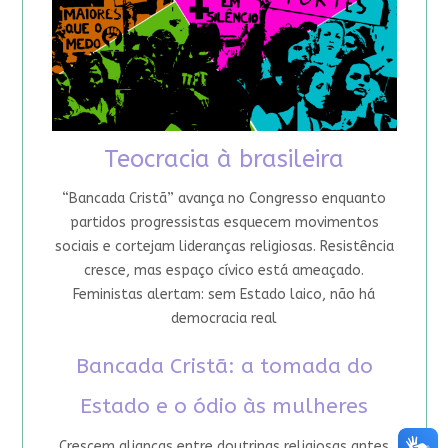
Teocracia à brasileira
“Bancada Cristã” avança no Congresso enquanto
partidos progressistas esquecem movimentos
sociais e cortejam lideranças religiosas. Resistência
cresce, mas espaço cívico está ameaçado.
Feministas alertam: sem Estado laico, não há
democracia real
Bancada Cristã: a tomada do
Estado e o ódio às mulheres
Crescem alianças entre doutrinas religiosas antes