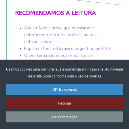
RECOMENDAMOS A LEITURA
August Nimtz prova que marxismo e
antirracismo são indissociáveis na luta
anticapitalista
Rap transfeminista radical argentino na FLIPEI
Quem tem medo dos corpos trans?
Projetos de proteção às mulheres travados no
Usamos cookies para melhorar sua experiência em nosso site. Ao navegar
Congresso ameaçam a democracia
neste site, você concorda com o uso de cookies.
A revolução de Milton Santos
OK! Eu entendi.
Recusar
Mais Informação