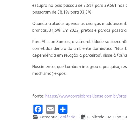
estupro no país passou de 7.617 para 39.661 nos
passaram de 38,1% para 33,3%.
Quando tratadas apenas as crianças e adolescentes
brancas, 34,6%. Em 2022, pretas e pardas passara
Para Alisson Santos, a vulnerabilidade socioecon
cometidos dentro do ambiente doméstico. "Elas 
dependência em relação a parceiros", disse à
Folha
Nascimento, que também integrou a pesquisa, ress
machismo", expôs.
fonte:
https://www.correiobraziliense.com.br/b
Facebook
Email
Share
Categoria:
Violência
Publicado: 02 Julho 2