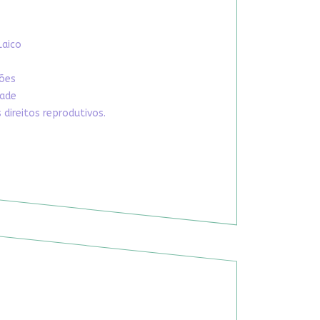
Laico
xões
dade
direitos reprodutivos.