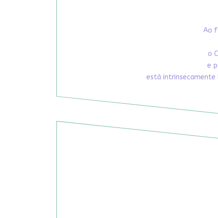
Ao f
o C
e p
está intrinsecamente 