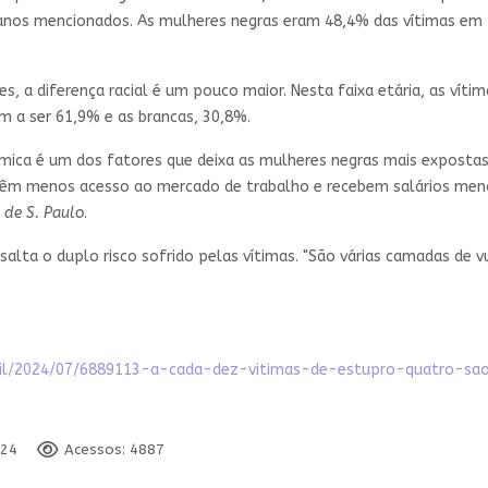
 anos mencionados. As mulheres negras eram 48,4% das vítimas em
, a diferença racial é um pouco maior. Nesta faixa etária, as vít
m a ser 61,9% e as brancas, 30,8%.
ômica é um dos fatores que deixa as mulheres negras mais expostas
têm menos acesso ao mercado de trabalho e recebem salários me
 de S. Paulo
.
alta o duplo risco sofrido pelas vítimas. "São várias camadas de v
rasil/2024/07/6889113-a-cada-dez-vitimas-de-estupro-quatro-sa
024
Acessos: 4887