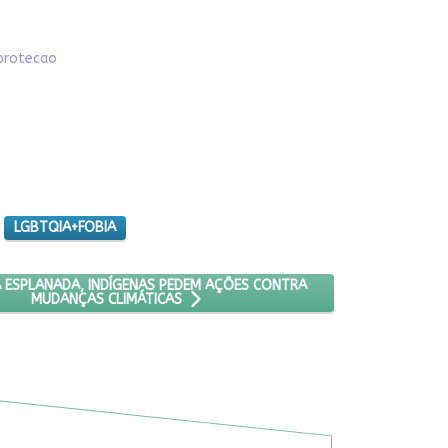
protecao
LGBTQIA+FOBIA
AGOA RICA, NO MATO GROSSO DO SUL
RTIGO: EM ATO NA ESPLANADA, INDÍGENAS PEDEM AÇÕES CONTRA M
 ESPLANADA, INDÍGENAS PEDEM AÇÕES CONTRA
MUDANÇAS CLIMÁTICAS