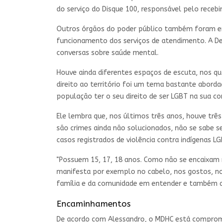
do serviço do Disque 100, responsável pelo receb
Outros órgãos do poder público também foram e
funcionamento dos serviços de atendimento. A Def
conversas sobre saúde mental.
Houve ainda diferentes espaços de escuta, nos qu
direito ao território foi um tema bastante abord
população ter o seu direito de ser LGBT na sua co
Ele lembra que, nos últimos três anos, houve trê
são crimes ainda não solucionados, não se sabe s
casos registrados de violência contra indígenas L
"Possuem 15, 17, 18 anos. Como não se encaixam n
manifesta por exemplo no cabelo, nos gostos, no j
família e da comunidade em entender e também qua
Encaminhamentos
De acordo com Alessandro, o MDHC está comprome