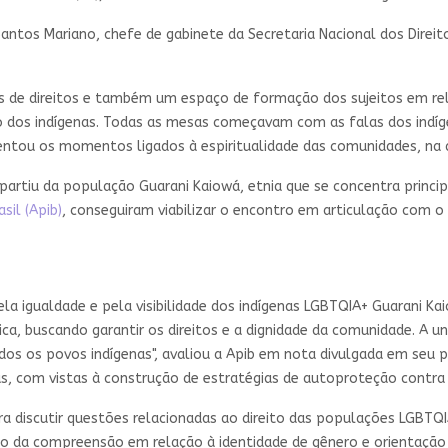
antos Mariano, chefe de gabinete da Secretaria Nacional dos Direit
s de direitos e também um espaço de formação dos sujeitos em rel
dos indígenas. Todas as mesas começavam com as falas dos indígen
centou os momentos ligados à espiritualidade das comunidades, na 
artiu da população Guarani Kaiowá, etnia que se concentra princi
sil (Apib)
, conseguiram viabilizar o encontro em articulação com o
 igualdade e pela visibilidade dos indígenas LGBTQIA+ Guarani Kaio
ica, buscando garantir os direitos e a dignidade da comunidade. A un
todos os povos indígenas", avaliou a Apib em nota divulgada em se
as, com vistas à construção de estratégias de autoproteção contra 
 discutir questões relacionadas ao direito das populações LGBTQ
da compreensão em relação à identidade de gênero e orientação s