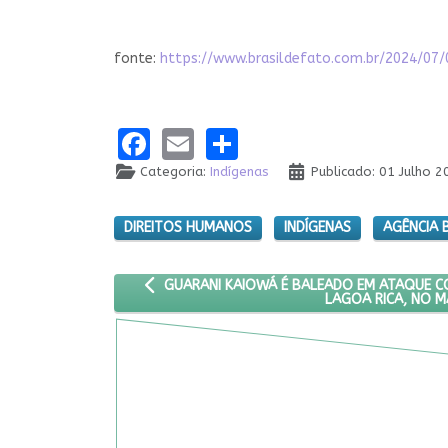
fonte:
https://www.brasildefato.com.br/2024/0
Facebook
Email
Share
Categoria:
Indígenas
Publicado: 01 Julho 2
DIREITOS HUMANOS
INDÍGENAS
AGÊNCIA 
ARTIGO ANTERIOR: GUARANI KAIOWÁ É BALEA
GUARANI KAIOWÁ É BALEADO EM ATAQUE C
LAGOA RICA, NO 