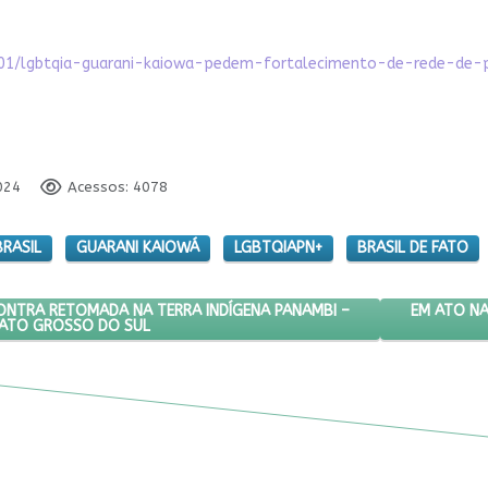
7/01/lgbtqia-guarani-kaiowa-pedem-fortalecimento-de-rede-de-
024
Acessos: 4078
BRASIL
GUARANI KAIOWÁ
LGBTQIAPN+
BRASIL DE FATO
DO EM ATAQUE CONTRA RETOMADA NA TERRA INDÍGENA PANAMBI – L
PRÓXIMO A
EM ATO NA
ONTRA RETOMADA NA TERRA INDÍGENA PANAMBI –
MATO GROSSO DO SUL