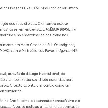
os das Pessoas LGBTQIA+, vinculada ao Ministério
ação aos seus direitos. O encontro esteve
as", disse, em entrevista à
AGÊNCIA BRASIL
, na
abertura e no encerramento dos trabalhos.
palmente em Mato Grosso do Sul. Os indígenas,
 MDHC, com o Ministério dos Povos Indígenas (MPI)
wá, através do diálogo intercultural, da
ião e a mobilização social são essenciais para
u portal. O texto aponta o encontro como um
discriminação.
IA+ no Brasil, como o casamento homoafetivo e o
exual. A pasta realizou ainda uma apresentação