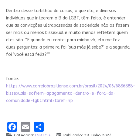
Dentro desse turbilhão de coisas, o que ela, e diversos
indivíduos que integram o B do LGBT, têm feito, é entender
que as convicções ultrapassadas da sociedade não os fazem
ser mais ou menos bissexual e muito menos refletem quem
eles são. “E quando eu contei para minha vó, ela me fez
duas perguntas: a primeira foi ‘sua mãe já sabe?’ e a segunda
foi ‘você está feliz?’”
fonte:
https://www.correiobraziliense.com.br/brasil/2024/06/6886888-
bissexuais-sofrem-apagamento-dentro-e-fora-da-
comunidade-lgbt.html?tbref=hp
Facebook
Email
Share
Categoria:
LGBTQI+
Publicado: 28 Junho 2024