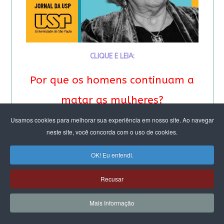
CLIQUE E LEIA:
Por que os homens continuam a
matar as mulheres?
Usamos cookies para melhorar sua experiência em nosso site. Ao navegar
&
neste site, você concorda com o uso de cookies.
Feminicídio: “A noção de
OK! Eu entendi.
propriedade é profunda”.
Recusar
Entrevista especial com Eva
Mais Informação
Alterman Blay