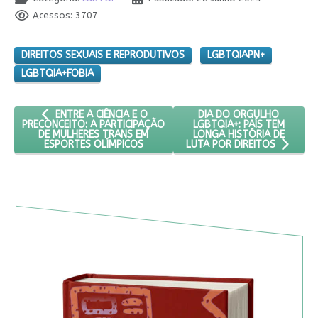
Acessos: 3707
DIREITOS SEXUAIS E REPRODUTIVOS
LGBTQIAPN+
LGBTQIA+FOBIA
ARTIGO ANTERIOR: ENTRE A CIÊNCIA E O PRECONCEITO: A P
PRÓXIMO ARTIGO: DIA DO
DIA DO ORGULHO
ENTRE A CIÊNCIA E O
LGBTQIA+: PAÍS TEM
PRECONCEITO: A PARTICIPAÇÃO
LONGA HISTÓRIA DE
DE MULHERES TRANS EM
ESPORTES OLÍMPICOS
LUTA POR DIREITOS