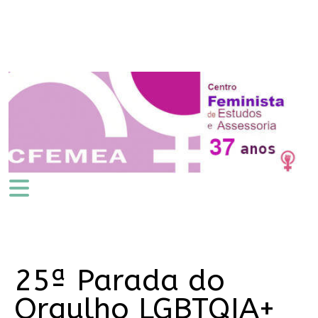
25ª Parada do
Orgulho LGBTQIA+