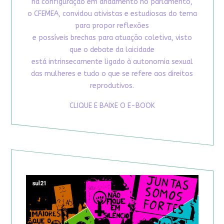
na configuração em andamento no parlamento,
o CFEMEA, convidou ativistas e estudiosas do tema
para propor reflexões
e possíveis brechas para atuação coletiva, visto
que o debate da laicidade
está intrinsecamente ligado à autonomia sexual
das mulheres e tudo o que se refere aos direitos
reprodutivos.
CLIQUE E BAIXE O E-BOOK