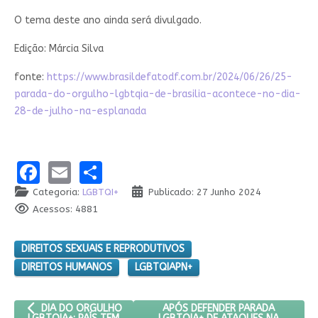
O tema deste ano ainda será divulgado.
Edição: Márcia Silva
fonte:
https://www.brasildefatodf.com.br/2024/06/26/25-
parada-do-orgulho-lgbtqia-de-brasilia-acontece-no-dia-
28-de-julho-na-esplanada
Facebook
Email
Share
Categoria:
LGBTQI+
Publicado: 27 Junho 2024
Acessos: 4881
DIREITOS SEXUAIS E REPRODUTIVOS
DIREITOS HUMANOS
LGBTQIAPN+
ARTIGO ANTERIOR: DIA DO ORGULHO LGBTQIA+: PAÍS TEM LONG
PRÓXIMO ARTIGO: APÓS DEFENDE
APÓS DEFENDER PARADA
DIA DO ORGULHO