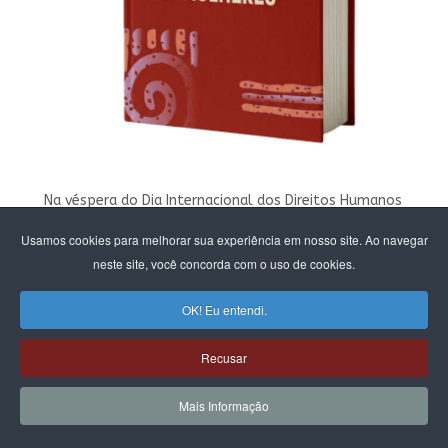
Na véspera do Dia Internacional dos Direitos Humanos
(2025), A CFEMEA reuniu na Câmara dos Deputados várias
Usamos cookies para melhorar sua experiência em nosso site. Ao navegar
organizações feministas, teólogas e lideranças de
neste site, você concorda com o uso de cookies.
movimentos de mulheres e intelectuais negros e negras
para analisar a situação atual da democracia e os ataques
OK! Eu entendi.
à laicidade do Estado.
Recusar
Mais Informação