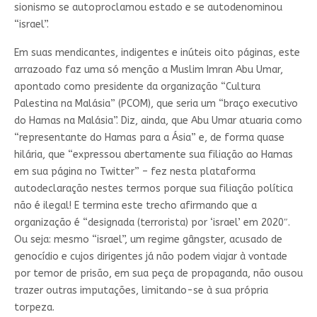
sionismo se autoproclamou estado e se autodenominou
“israel”.
Em suas mendicantes, indigentes e inúteis oito páginas, este
arrazoado faz uma só menção a Muslim Imran Abu Umar,
apontado como presidente da organização “Cultura
Palestina na Malásia” (PCOM), que seria um “braço executivo
do Hamas na Malásia”. Diz, ainda, que Abu Umar atuaria como
“representante do Hamas para a Ásia” e, de forma quase
hilária, que “expressou abertamente sua filiação ao Hamas
em sua página no Twitter” – fez nesta plataforma
autodeclaração nestes termos porque sua filiação política
não é ilegal! E termina este trecho afirmando que a
organização é “designada (terrorista) por ‘israel’ em 2020″.
Ou seja: mesmo “israel”, um regime gângster, acusado de
genocídio e cujos dirigentes já não podem viajar à vontade
por temor de prisão, em sua peça de propaganda, não ousou
trazer outras imputações, limitando-se à sua própria
torpeza.