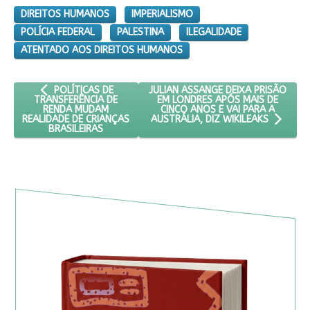
DIREITOS HUMANOS
IMPERIALISMO
POLÍCIA FEDERAL
PALESTINA
ILEGALIDADE
ATENTADO AOS DIREITOS HUMANOS
ARTIGO ANTERIOR: POLÍTICAS DE TRANSFERÊNCIA DE RENDA 
PRÓXIMO ARTIGO: JULIAN ASSANGE D
JULIAN ASSANGE DEIXA PRISÃO
POLÍTICAS DE
EM LONDRES APÓS MAIS DE
TRANSFERÊNCIA DE
CINCO ANOS E VAI PARA A
RENDA MUDAM
REALIDADE DE CRIANÇAS
AUSTRÁLIA, DIZ WIKILEAKS
BRASILEIRAS