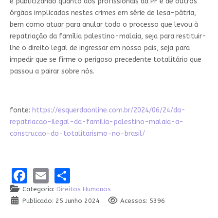
e publicizando quanto aos profissionais da PF e de outros
órgãos implicados nestes crimes em série de lesa-pátria,
bem como atuar para anular todo o processo que levou à
repatriação da família palestino-malaia, seja para restituir-
lhe o direito legal de ingressar em nosso país, seja para
impedir que se firme o perigoso precedente totalitário que
passou a pairar sobre nós.
fonte:
https://esquerdaonline.com.br/2024/06/24/da-
repatriacao-ilegal-da-familia-palestino-malaia-a-
construcao-do-totalitarismo-no-brasil/
Facebook
Email
Share
Categoria:
Direitos Humanos
Publicado: 25 Junho 2024
Acessos: 5396