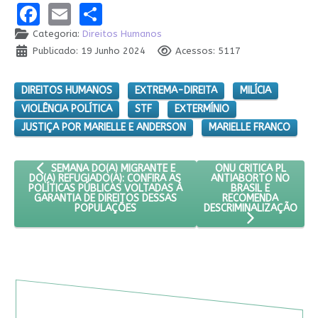
Facebook
Email
Share
Categoria:
Direitos Humanos
Publicado: 19 Junho 2024
Acessos: 5117
DIREITOS HUMANOS
EXTREMA-DIREITA
MILÍCIA
VIOLÊNCIA POLÍTICA
STF
EXTERMÍNIO
JUSTIÇA POR MARIELLE E ANDERSON
MARIELLE FRANCO
ARTIGO ANTERIOR: SEMANA DO(A) MIGRANTE E DO(A) REFUGIA
PRÓXIMO ARTIGO: ONU
ONU CRITICA PL
SEMANA DO(A) MIGRANTE E
ANTIABORTO NO
DO(A) REFUGIADO(A): CONFIRA AS
BRASIL E
POLÍTICAS PÚBLICAS VOLTADAS À
RECOMENDA
GARANTIA DE DIREITOS DESSAS
DESCRIMINALIZAÇÃO
POPULAÇÕES