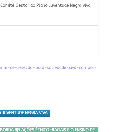
o Comitê Gestor do Plano Juventude Negra Viva,
iminar-de-selecao-para-sociedade-civil-compor-
 JUVENTUDE NEGRA VIVA
BLICO
TA “BALBÚRDIA” ABORDA RELAÇÕES ÉTNICO-RACIAIS E O ENSINO DE 
ABORDA RELAÇÕES ÉTNICO-RACIAIS E O ENSINO DE