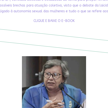
ossíveis brechas para atuação coletiva, visto que o debate da laici
ligado à autonomia sexual das mulheres e tudo o que se refere aos 
CLIQUE E BAIXE O E-BOOK