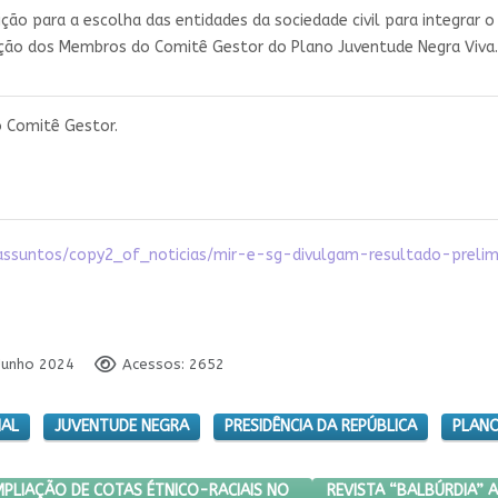
ção para a escolha das entidades da sociedade civil para integrar 
ção dos Membros do Comitê Gestor do Plano Juventude Negra Viva.
o Comitê Gestor.
r/assuntos/copy2_of_noticias/mir-e-sg-divulgam-resultado-prel
 Junho 2024
Acessos: 2652
IAL
JUVENTUDE NEGRA
PRESIDÊNCIA DA REPÚBLICA
PLANO
URALIDADE E AMPLIAÇÃO DE COTAS ÉTNICO-RACIAIS NO SERVIÇO PÚ
PRÓXIMO ARTIGO: REVIS
REVISTA “BALBÚRDIA” 
MPLIAÇÃO DE COTAS ÉTNICO-RACIAIS NO