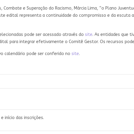
vas, Combate e Superação do Racismo, Márcia Lima, “o Plano Juvent
 Este edital representa a continuidade do compromisso e da escuta 
 selecionadas pode ser acessado através do
site
. As entidades que t
edital para integrar efetivamente o Comitê Gestor. Os recursos p
novo calendário pode ser conferido no
site
.
 início das inscrições.