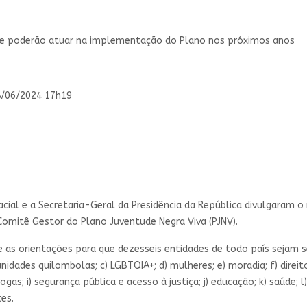
r e poderão atuar na implementação do Plano nos próximos anos
8/06/2024 17h19
Racial e a Secretaria-Geral da Presidência da República divulgaram o
 Comitê Gestor do Plano Juventude Negra Viva (PJNV).
ce as orientações para que dezesseis entidades de todo país sejam
nidades quilombolas; c) LGBTQIA+; d) mulheres; e) moradia; f) direito
rogas; i) segurança pública e acesso à justiça; j) educação; k) saúd
tes.