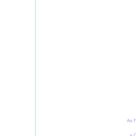
Ao f
o C