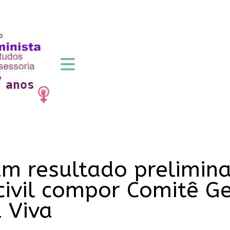
am resultado prelimina
civil compor Comitê G
 Viva