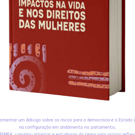
omentar um diálogo sobre os riscos para a democracia e o Estado 
na configuração em andamento no parlamento,
FEMEA, convidou ativistas e estudiosas do tema para propor refle