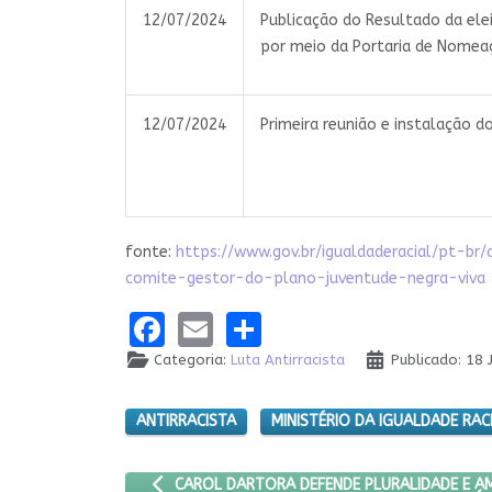
12/07/2024
Publicação do Resultado da elei
por meio da Portaria de Nomea
12/07/2024
Primeira reunião e instalação d
fonte:
https://www.gov.br/igualdaderacial/pt-b
comite-gestor-do-plano-juventude-negra-viva
Facebook
Email
Share
Categoria:
Luta Antirracista
Publicado: 18
ANTIRRACISTA
MINISTÉRIO DA IGUALDADE RAC
ARTIGO ANTERIOR: CAROL DARTORA DEFENDE PL
CAROL DARTORA DEFENDE PLURALIDADE E A