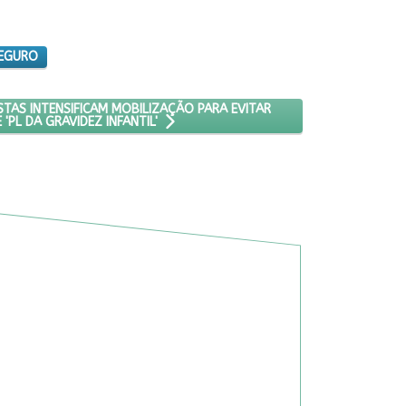
EGURO
LCHIONNA
AS RUAS, FEMINISTAS INTENSIFICAM MOBILIZAÇÃO PARA EVITAR VOTA
STAS INTENSIFICAM MOBILIZAÇÃO PARA EVITAR
'PL DA GRAVIDEZ INFANTIL'