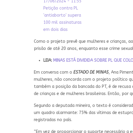
17/06/2024 - 11:55
Petição contra PL
'antiaborto' supera
100 mil assinaturas
em dois dias
Como o projeto prevê que mulheres e crianças, a
prisão de até 20 anos, enquanto esse crime sexu
LEIA:
MINAS ESTÁ DIVIDIDA SOBRE PL QUE CO
Em conversa com o
ESTADO DE MINAS
, Ana Piment
mulheres, não concorda com o projeto político qu
também a posição da bancada do PT, é de recusa a
de crianças e de mulheres brasileiras. Então, por
Segundo a deputada mineira, o texto é considerado
um quadro alarmante: 75% das vítimas de estupro 
registradas no país.
“Em vez de proporcionar o suporte necessário a e