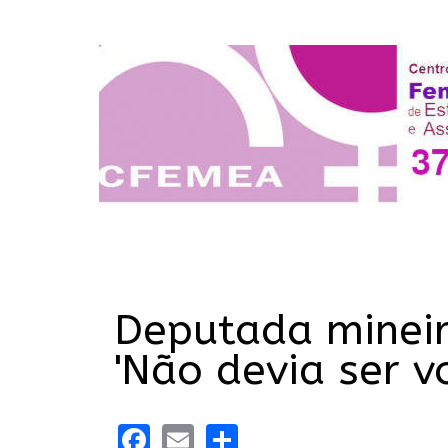
Deputada mineir
'Não devia ser v
Facebook
Email
Share