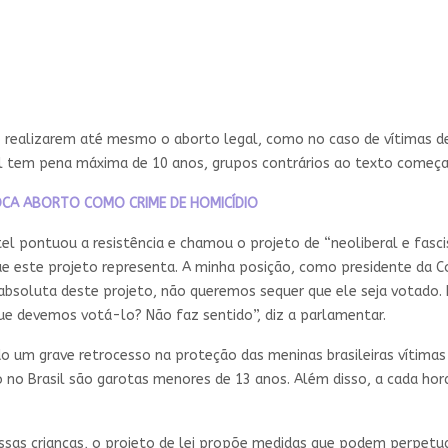
o realizarem até mesmo o aborto legal, como no caso de vítimas 
al tem pena máxima de 10 anos, grupos contrários ao texto começa
LOCA ABORTO COMO CRIME DE HOMICÍDIO
el pontuou a resistência e chamou o projeto de “neoliberal e fascis
e este projeto representa. A minha posição, como presidente da Co
bsoluta deste projeto, não queremos sequer que ele seja votado. E
 que devemos votá-lo? Não faz sentido”, diz a parlamentar.
 um grave retrocesso na proteção das meninas brasileiras vítimas d
no Brasil são garotas menores de 13 anos. Além disso, a cada hora
ssas crianças, o projeto de lei propõe medidas que podem perpetuar