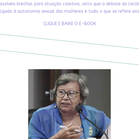
ossíveis brechas para atuação coletiva, visto que o debate da laici
ligado à autonomia sexual das mulheres e tudo o que se refere aos 
CLIQUE E BAIXE O E-BOOK