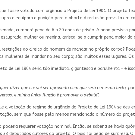
ue fosse votado com urgência o Projeto de Lei 1904. O projeto fi
pro e equipara a punição para o aborto à reclusão prevista em ca
denada, cumprirá pena de 6 a 20 anos de prisão. A pena prevista pa
 a estuprada, mulher ou menina, arrisca-se a cumprir pena maior d
estrições ao direito do homem de mandar no próprio corpo? Pode 
 as mulheres de mandar no seu corpo; são muitos esses lugares. Os
ojeto de Lei 1904 seria tão imediata, gigantesca e barulhenta – e 
 quer dizer que ele vai ser aprovado nem que será o mesmo texto, po
versos, e minha única função é promover o debate”.
que a votação do regime de urgência do Projeto de Lei 1904 se deu
tação, sem que fosse pelo menos mencionado o número do proje
o poderia requerer votação nominal. Então, se saberia se havia qu
3 deputados autores do projeto. O país foi pego de surpresa. O c