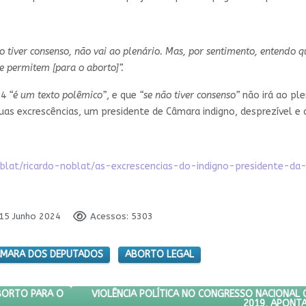
ão tiver consenso, não vai ao plenário. Mas, por sentimento, entendo
se permitem [para o aborto]”.
04
“é um texto polêmico”
, e que
“se não tiver consenso”
não irá ao ple
suas excrescências, um presidente de Câmara indigno, desprezível e 
lat/ricardo-noblat/as-excrescencias-do-indigno-presidente-d
 15 Junho 2024
Acessos: 5303
MARA DOS DEPUTADOS
ABORTO LEGAL
BATE DE PL DO ABORTO PARA O 2º SEMESTRE
PRÓXIMO ARTIGO: VIOLÊNCIA POLÍTICA NO CON
VIOLÊNCIA POLÍTICA NO CONGRESSO NACIONAL 
ABORTO PARA O
2019, APONT