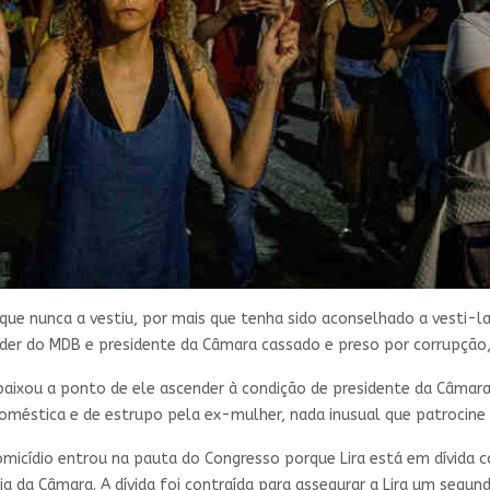
rque nunca a vestiu, por mais que tenha sido aconselhado a vesti-l
líder do MDB e presidente da Câmara cassado e preso por corrupção,
rebaixou a ponto de ele ascender à condição de presidente da Câmara
 doméstica e de estrupo pela ex-mulher, nada inusual que patrocine
micídio entrou na pauta do Congresso porque Lira está em dívida c
ia da Câmara. A dívida foi contraída para assegurar a Lira um segu