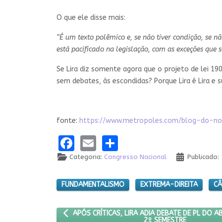
O que ele disse mais:
“É um texto polêmico e, se não tiver condição, se n
está pacificado na legislação, com as exceções que 
Se Lira diz somente agora que o projeto de lei 19
sem debates, às escondidas? Porque Lira é Lira e 
fonte:
https://www.metropoles.com/blog-do-nob
Facebook
Email
Share
Categoria:
Congresso Nacional
Publicado:
FUNDAMENTALISMO
EXTREMA-DIREITA
CÂ
ARTIGO ANTERIOR: APÓS CRÍTICAS, LIRA ADIA DE
APÓS CRÍTICAS, LIRA ADIA DEBATE DE PL DO 
2º SEMESTRE