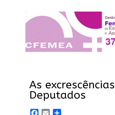
As excrescência
Deputados
Facebook
Email
Share