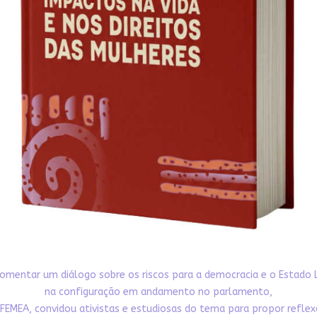
omentar um diálogo sobre os riscos para a democracia e o Estado 
na configuração em andamento no parlamento,
FEMEA, convidou ativistas e estudiosas do tema para propor refle