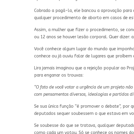
Cobrado a pagá-la, ele bancou a aprovação para q
qualquer procedimento de aborto em casos de estu
Assim, a mulher que fizer o procedimento, se con
ou 12 anos se houver lesão corporal. Quer dizer:
Você conhece algum lugar do mundo que imponha r
conhece ou já ouviu falar de lugares que proíbem
Lira jamais imaginou que a rejeição popular ao Pr
para enganar os trouxas:
“O fato de você votar a urgência de um projeto não
com pensamentos diversos, ideologias e partidos di
Se sua única função “é promover o debate”, por 
deputados sequer soubessem o que estava em vo
Se soubesse do que se tratava, qualquer deputad
como cada um votou. Só se conhece os nomes dos 3