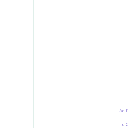
Ao f
o C