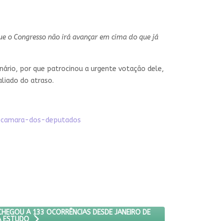
 que o Congresso não irá avançar em cima do que já
nário, por que patrocinou a urgente votação dele,
aliado do atraso.
a-camara-dos-deputados
GRESSO NACIONAL CHEGOU A 133 OCORRÊNCIAS DESDE JANEIRO DE 2
CHEGOU A 133 OCORRÊNCIAS DESDE JANEIRO DE
A ESTUDO