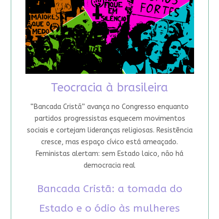
Teocracia à brasileira
“Bancada Cristã” avança no Congresso enquanto
partidos progressistas esquecem movimentos
sociais e cortejam lideranças religiosas. Resistência
cresce, mas espaço cívico está ameaçado.
Feministas alertam: sem Estado laico, não há
democracia real
Bancada Cristã: a tomada do
Estado e o ódio às mulheres