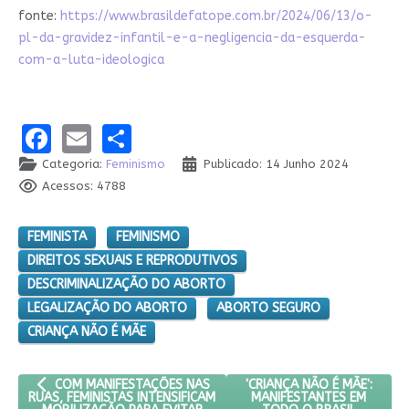
fonte:
https://www.brasildefatope.com.br/2024/06/13/o-
pl-da-gravidez-infantil-e-a-negligencia-da-esquerda-
com-a-luta-ideologica
Facebook
Email
Share
Categoria:
Feminismo
Publicado: 14 Junho 2024
Acessos: 4788
FEMINISTA
FEMINISMO
DIREITOS SEXUAIS E REPRODUTIVOS
DESCRIMINALIZAÇÃO DO ABORTO
LEGALIZAÇÃO DO ABORTO
ABORTO SEGURO
CRIANÇA NÃO É MÃE
ARTIGO ANTERIOR: COM MANIFESTAÇÕES NAS RUAS, FEMINISTAS 
PRÓXIMO ARTIGO: 'CRIANÇA
'CRIANÇA NÃO É MÃE':
COM MANIFESTAÇÕES NAS
MANIFESTANTES EM
RUAS, FEMINISTAS INTENSIFICAM