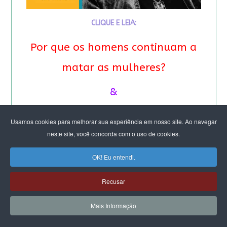
CLIQUE E LEIA:
Por que os homens continuam a
matar as mulheres?
&
Feminicídio: “A noção de
Usamos cookies para melhorar sua experiência em nosso site. Ao navegar
neste site, você concorda com o uso de cookies.
propriedade é profunda”.
Entrevista especial com Eva
OK! Eu entendi.
Alterman Blay
Recusar
Mais Informação