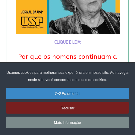
CLIQUE E LEIA:
Por que os homens continuam a
matar as mulheres?
Usamos cookies para melhorar sua experiência em nosso site. Ao navegar
neste site, você concorda com o uso de cookies.
&
OK! Eu entendi.
Feminicídio: “A noção de
Recusar
propriedade é profunda”.
Entrevista especial com Eva
Mais Informação
Alterman Blay