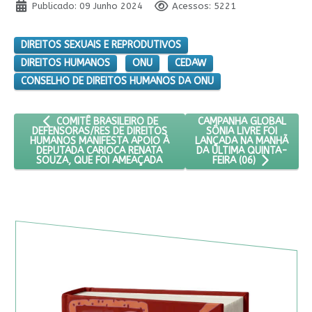
Publicado: 09 Junho 2024
Acessos: 5221
DIREITOS SEXUAIS E REPRODUTIVOS
DIREITOS HUMANOS
ONU
CEDAW
CONSELHO DE DIREITOS HUMANOS DA ONU
ARTIGO ANTERIOR: COMITÊ BRASILEIRO DE DEFENSORAS/RE
PRÓXIMO ARTIGO: CAMPAN
CAMPANHA GLOBAL
COMITÊ BRASILEIRO DE
SÔNIA LIVRE FOI
DEFENSORAS/RES DE DIREITOS
LANÇADA NA MANHÃ
HUMANOS MANIFESTA APOIO À
DA ÚLTIMA QUINTA-
DEPUTADA CARIOCA RENATA
SOUZA, QUE FOI AMEAÇADA
FEIRA (06)