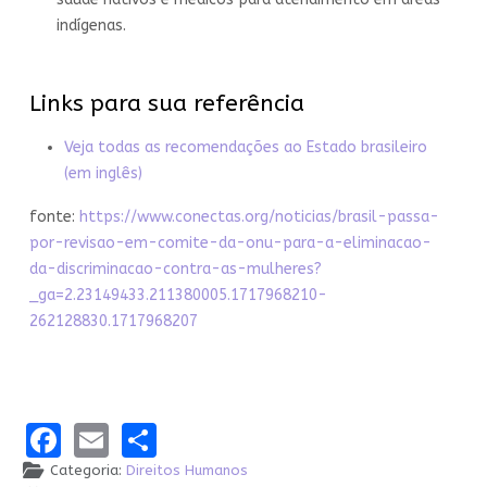
indígenas.
Links para sua referência
Veja todas as recomendações ao Estado brasileiro
(em inglês)
fonte:
https://www.conectas.org/noticias/brasil-passa-
por-revisao-em-comite-da-onu-para-a-eliminacao-
da-discriminacao-contra-as-mulheres?
_ga=2.23149433.211380005.1717968210-
262128830.1717968207
Facebook
Email
Share
Categoria:
Direitos Humanos