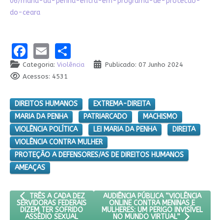
06/maria-da-penha-entra-em-programa-de-protecao-
do-ceara
Facebook
Email
Share
Categoria:
Violência
Publicado: 07 Junho 2024
Acessos: 4531
DIREITOS HUMANOS
EXTREMA-DIREITA
MARIA DA PENHA
PATRIARCADO
MACHISMO
VIOLÊNCIA POLÍTICA
LEI MARIA DA PENHA
DIREITA
VIOLÊNCIA CONTRA MULHER
PROTEÇÃO A DEFENSORES/AS DE DIREITOS HUMANOS
AMEAÇAS
ARTIGO ANTERIOR: TRÊS A CADA DEZ SERVIDORAS FEDERAIS DI
PRÓXIMO ARTIGO: AUDIÊNCIA PÚBLIC
AUDIÊNCIA PÚBLICA “VIOLÊNCIA
TRÊS A CADA DEZ
ONLINE CONTRA MENINAS E
SERVIDORAS FEDERAIS
MULHERES: UM PERIGO INVISÍVEL
DIZEM TER SOFRIDO
ASSÉDIO SEXUAL
NO MUNDO VIRTUAL”