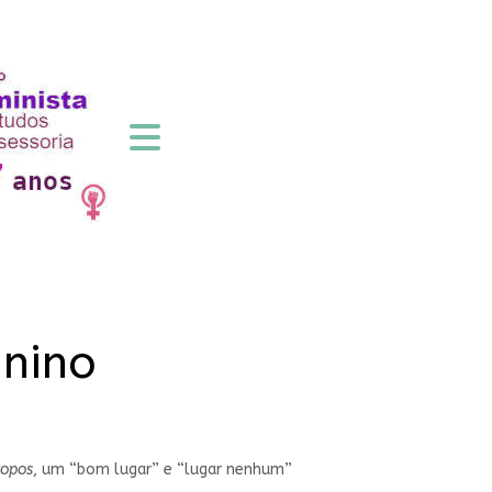
inino
topos
, um “bom lugar” e “lugar nenhum”