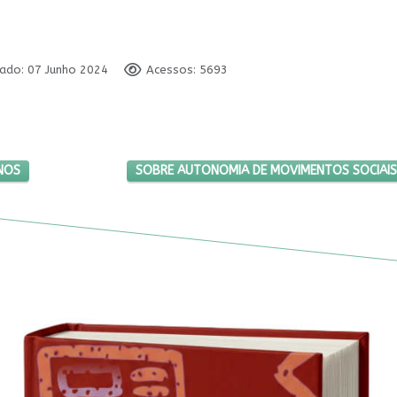
cado: 07 Junho 2024
Acessos: 5693
 DIREITOS HUMANOS
PRÓXIMO ARTIGO: SOBRE AUTONOMIA DE MOVI
ANOS
SOBRE AUTONOMIA DE MOVIMENTOS SOCIAIS F