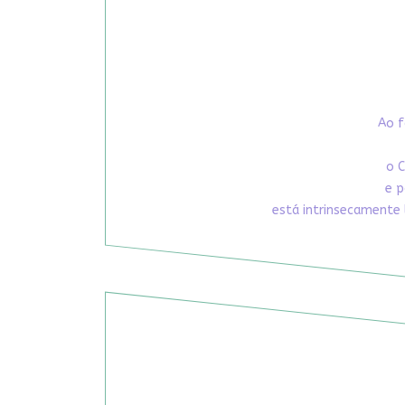
Ao f
o C
e p
está intrinsecamente 