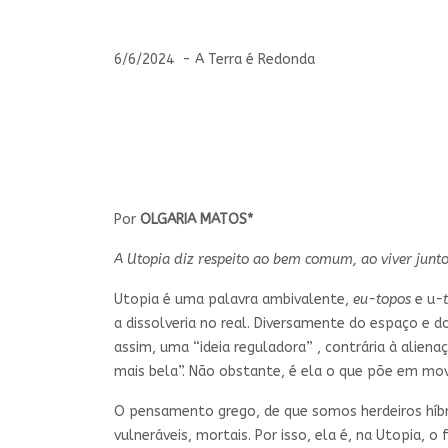
6/6/2024 - A Terra é Redonda
Por
OLGARIA MATOS*
A Utopia diz respeito ao bem comum, ao viver j
Utopia é uma palavra ambivalente,
eu-topos
e u
-
a dissolveria no real. Diversamente do espaço e d
assim, uma “ideia reguladora” , contrária à aliena
mais bela”. Não obstante, é ela o que põe em m
O pensamento grego, de que somos herdeiros híbr
vulneráveis, mortais. Por isso, ela é, na Utopia,