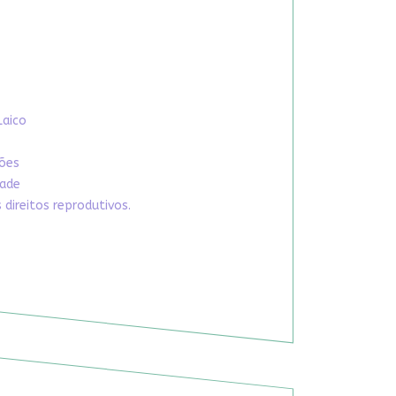
Laico
xões
dade
direitos reprodutivos.