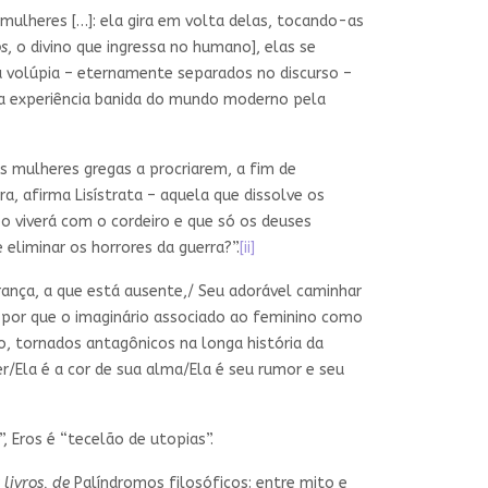
 mulheres […]: ela gira em volta delas, tocando-as
s
, o divino que ingressa no humano], elas se
a volúpia – eternamente separados no discurso –
ssa experiência banida do mundo moderno pela
as mulheres gregas a procriarem, a fim de
a, afirma Lisístrata – aquela que dissolve os
bo viverá com o cordeiro e que só os deuses
liminar os horrores da guerra?”.
[ii]
brança, a que está ausente,/ Seu adorável caminhar
 por que o imaginário associado ao feminino como
o, tornados antagônicos na longa história da
/Ela é a cor de sua alma/Ela é seu rumor e seu
, Eros é “tecelão de utopias”.
 livros, de
Palíndromos filosóficos: entre mito e