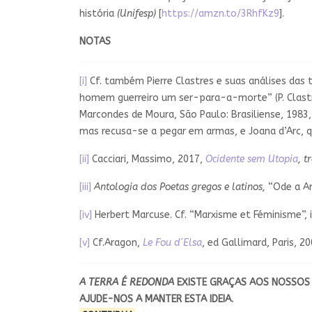
história
(Unifesp)
[
https://amzn.to/3RhfKz9
].
NOTAS
[i]
Cf. também Pierre Clastres e suas análises das 
homem guerreiro um ser-para-a-morte” (P. Clastre
Marcondes de Moura, São Paulo: Brasiliense, 1983,
mas recusa-se a pegar em armas, e Joana d’Arc, q
[ii]
Cacciari, Massimo, 2017,
Ocidente sem Utopia
, t
[iii]
Antologia dos Poetas gregos e latinos,
“Ode a Ana
[iv]
Herbert Marcuse. Cf. “Marxisme et Féminisme”, 
[v]
Cf.Aragon,
Le Fou d´Elsa
, ed Gallimard, Paris, 20
A TERRA É REDONDA
EXISTE GRAÇAS
AOS NOSSOS 
AJUDE-NOS A MANTER ESTA IDEIA.