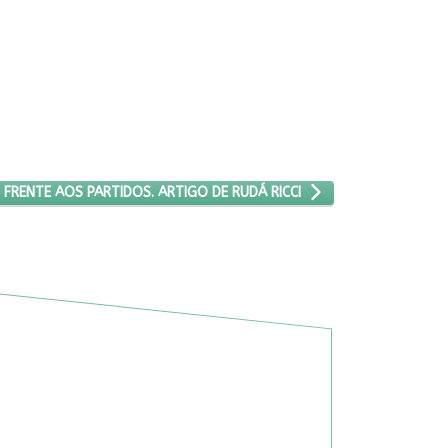
MENTOS SOCIAIS FRENTE AOS PARTIDOS. ARTIGO DE RUDÁ RICCI
RENTE AOS PARTIDOS. ARTIGO DE RUDÁ RICCI