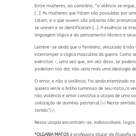
Entre mulheres, ao contrário, “o silêncio se ergu
[…]. As mulheres que falam são possuídas por uma
calam, e o que ouvem são palavras não pronunciad
se uniram e se identificaram […]. A essência se i
linguagem lógica e do pensamento técnico e seus
Lembre-se ainda que o feminino, vinculado à não
interromper a lógica masculina da guerra. Como an
exércitos –, uma vez que, em vez disso, se poderi
poderiam nos dar, não seria mais uma ideologia d
O amor, e não a violência, foi ainda eternizado n
quisera ver/e o brilho luminoso de seu rosto,/a ve
não violência e amor constitui a utopia de uma so
civilização de domínio patriarcal.
[iv]
Neste sentido,
sonido”.
[v]
Nessa utopia encontram-se, indissociáveis, logos 
*OLGARIA MATOS
é professora titular de filosofia 