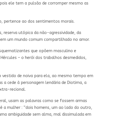
, pois ele tem a pulsão de corromper mesmo as
ito, pertence ao dos sentimentos morais.
s, reserva utópica da não-agressividade, da
ntos em um mundo comum compartilhado no amor.
s esquematizantes que opõem masculino e
e Hércules – o herói dos trabalhos desmedidos,
o o vestido de noiva para ela, ao mesmo tempo em
as a cede à personagem lendária de Diotima, a
xtra-recional.
eral, usam as palavras como se fossem armas
 é a mulher : “dois homens, um ao lado do outro,
 uma ambiguidade sem alma, mal dissimulada em