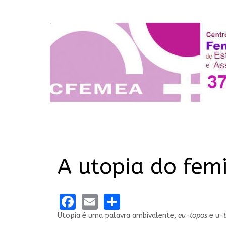
A utopia do fem
Facebook
Email
Share
Utopia é uma palavra ambivalente,
eu-topos
e u
-