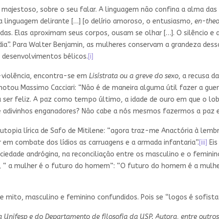
e, majestoso, sobre o seu falar. A linguagem não confina a alma das
 linguagem delirante […] [o delírio amoroso, o entusiasmo,
en-theo
as. Elas aproximam seus corpos, ousam se olhar […]. O silêncio e 
rradia”. Para Walter Benjamin, as mulheres conservam a grandeza de
 desenvolvimentos bélicos.
[i]
-violência, encontra-se em
Lisístrata ou a greve do sexo
, a recusa d
otou Massimo Cacciari: “Não é de maneira alguma útil fazer a guerr
a ser feliz. A paz como tempo último, a idade de ouro em que o lo
e adivinhos enganadores? Não cabe a nós mesmos fazermos a paz e e
a utopia lírica de Safo de Mitilene: “agora traz-me Anactória à lem
r em combate dos lídios as carruagens e a armada infantaria”.
[iii]
Eis
ciedade andrógina, na reconciliação entre os masculino e o feminin
 “ a mulher é o futuro do homem”: “O futuro do homem é a mulher
e mito, masculino e feminino confundidos. Pois se “logos é sofista”
na Unifesp e do Departamento de filosofia da USP. Autora, entre outros