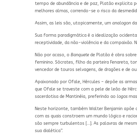
tempo de abundância e de paz, Platão explicita 
melhores almas, correndo-se o risco da desmedida 
Assim, as leis são, utopicamente, um
analogon
da
Sua forma paradigmática é a idealização ocidental
receptividade, da não-violência e da compaixão.
Não por acaso, o
Banquete
de Platão é obra sobre
feminino. Sócrates, filho da parteira Fenareta, t
vencedor de touros selvagens, de dragões e de o
Apaixonado por Ofale, Hércules – depõe as armas
que Ofale se traveste com a pele de leão de Hérc
sacerdotisa de Mantinéia, preferindo ao
logos
masc
Neste horizonte, também Walter Benjamin apõe a
com as quais constroem um mundo lógico e racional
são sempre turbulentos […]. As palavras de mes
sua dialética”.