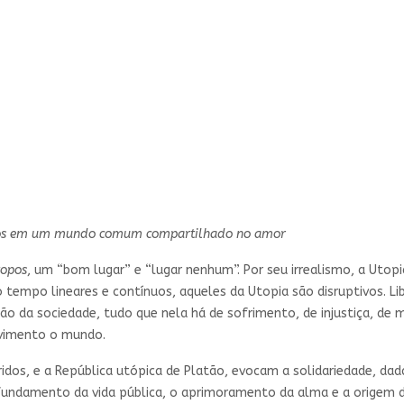
untos em um mundo comum compartilhado no amor
topos
, um “bom lugar” e “lugar nenhum”. Por seu irrealismo, a Utop
o tempo lineares e contínuos, aqueles da Utopia são disruptivos. Li
ção da sociedade, tudo que nela há de sofrimento, de injustiça, de 
ovimento o mundo.
idos, e a República utópica de Platão, evocam a solidariedade, d
 o fundamento da vida pública, o aprimoramento da alma e a origem 