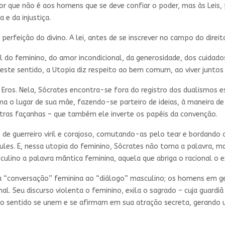
por que não é aos homens que se deve confiar o poder, mas às Leis
e da injustiça.
 perfeição do divino. A lei, antes de se inscrever no campo do dire
 do feminino, do amor incondicional, da generosidade, dos cuidado
 Neste sentido, a Utopia diz respeito ao bem comum, ao viver ju
 Eros. Nela, Sócrates encontra-se fora do registro dos dualismo
oma o lugar de sua mãe, fazendo-se parteiro de ideias, à maneira d
utras façanhas – que também ele inverte os papéis da convenção.
 de guerreiro viril e corajoso, comutando-as pelo tear e bordand
ules. E, nessa utopia do feminino, Sócrates não toma a palavra, m
ulino a palavra mântica feminina, aquela que abriga o racional o e
 “conversação” feminina ao “diálogo” masculino; os homens em g
. Seu discurso violenta o feminino, exila o sagrado – cuja guardiã
mo sentido se unem e se afirmam em sua atração secreta, gerando