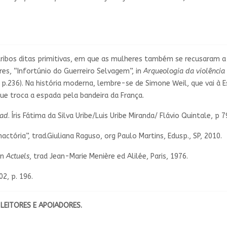
tribos ditas primitivas, em que as mulheres também se recusaram a
s, “Infortúnio do Guerreiro Selvagem”, in
Arqueologia da violência 
 p.236). Na história moderna, lembre-se de Simone Weil, que vai à E
ue troca a espada pela bandeira da França.
rad
. Íris Fátima da Silva Uribe/Luis Uribe Miranda/ Flávio Quintale, p 
ctória”, trad.Giuliana Raguso, org Paulo Martins, Edusp., SP, 2010.
in
Actuels
, trad Jean-Marie Menière ed Alilée, Paris, 1976.
02, p. 196.
LEITORES E APOIADORES.