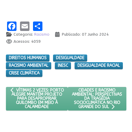
Facebook
Email
Share
Categoria:
Racismo
Publicado: 07 Junho 2024
Acessos: 4059
DIREITOS HUMANOS
DESIGUALDADE
RACISMO AMBIENTAL
INESC
DESIGUALDADE RACIAL
CRISE CLIMÁTICA
ARTIGO ANTERIOR: VÍTIMAS 2 VEZES: PORTO ALEGRE MANTÉM 
PRÓXIMO ARTIGO: CIDADES 
CIDADES E RACISMO
VÍTIMAS 2 VEZES: PORTO
AMBIENTAL: PERSPECTIVAS
ALEGRE MANTÉM PROJETO
DA TRAGÉDIA
PARA DESAPROPRIAR
SOCIOCLIMÁTICA NO RIO
QUILOMBO EM MEIO À
CALAMIDADE
GRANDE DO SUL