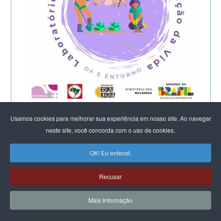
Começa a etapa presencial do
Usamos cookies para melhorar sua experiência em nosso site. Ao navegar
Laboratório Feminista do DF e Entorno -
neste site, você concorda com o uso de cookies.
2026
OK! Eu entendi.
Recusar
Mais Informação