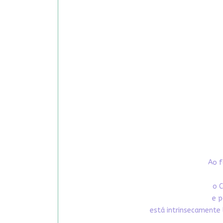
Ao f
o C
e p
está intrinsecamente 