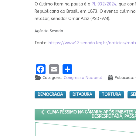
O último item na pauta é o
PL 932/2024
, que con
Republicana do Brasil, em 1873. O evento culmino
relator, senador Omar Aziz (PSD-AM).
Agência Senado
fonte:
https://www12.senado.leg.br/noticias/ma
Facebook
Email
Share
Categoria:
Congresso Nacional
Publicado:
DEMOCRACIA
DITADURA
TORTURA
SE
ARTIGO ANTERIOR: CLIMA PÉSSIMO NA CÂMARA: A
CLIMA PÉSSIMO NA CÂMARA: APÓS EMBATES V
DESRESPEITADA, PASSA