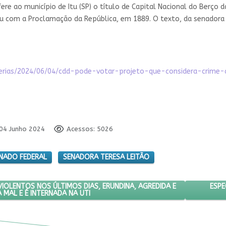
fere ao município de Itu (SP) o título de Capital Nacional do Berço 
u com a Proclamação da República, em 1889. O texto, da senadora 
terias/2024/06/04/cdd-pode-votar-projeto-que-considera-crime
 04 Junho 2024
Acessos: 5026
NADO FEDERAL
SENADORA TERESA LEITÃO
PÓS EMBATES VIOLENTOS NOS ÚLTIMOS DIAS, ERUNDINA, AGREDIDA E
PRÓX
ESPE
IOLENTOS NOS ÚLTIMOS DIAS, ERUNDINA, AGREDIDA E
 MAL E É INTERNADA NA UTI