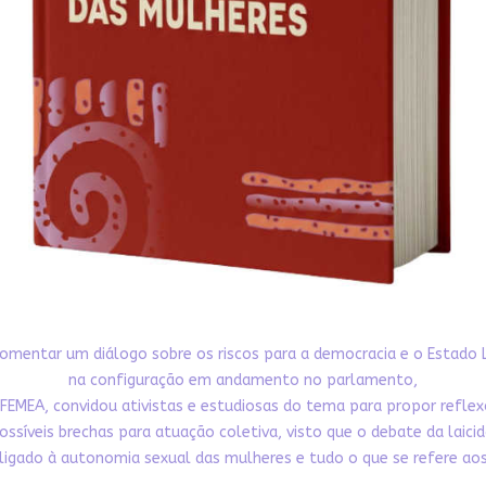
omentar um diálogo sobre os riscos para a democracia e o Estado 
na configuração em andamento no parlamento,
FEMEA, convidou ativistas e estudiosas do tema para propor refle
ossíveis brechas para atuação coletiva, visto que o debate da laici
ligado à autonomia sexual das mulheres e tudo o que se refere aos 