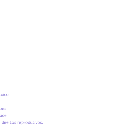
Laico
xões
dade
direitos reprodutivos.