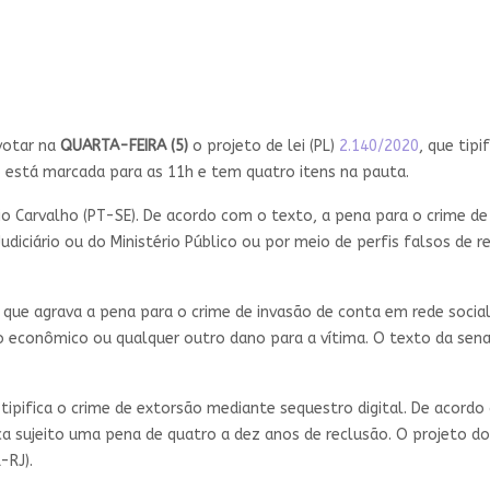
votar na
QUARTA-FEIRA (5)
o projeto de lei (PL)
2.140/2020
, que tip
ão está marcada para as 11h e tem quatro itens na pauta.
o Carvalho (PT-SE). De acordo com o texto, a pena para o crime de 
iciário ou do Ministério Público ou por meio de perfis falsos de re
, que agrava a pena para o crime de invasão de conta em rede soci
ízo econômico ou qualquer outro dano para a vítima. O texto da sen
 tipifica o crime de extorsão mediante sequestro digital. De acor
a sujeito uma pena de quatro a dez anos de reclusão. O projeto d
-RJ).