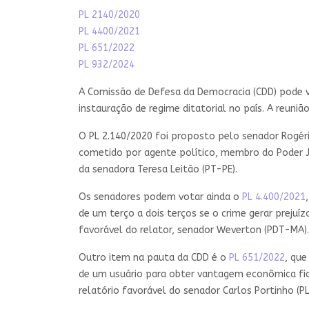
PL 2140/2020
PL 4400/2021
PL 651/2022
PL 932/2024
A Comissão de Defesa da Democracia (CDD) pode 
instauração de regime ditatorial no país. A reuni
O PL 2.140/2020 foi proposto pelo senador Rogéri
cometido por agente político, membro do Poder Jud
da senadora Teresa Leitão (PT-PE).
Os senadores podem votar ainda o
PL 4.400/2021
de um terço a dois terços se o crime gerar preju
favorável do relator, senador Weverton (PDT-MA).
Outro item na pauta da CDD é o
PL 651/2022
, que
de um usuário para obter vantagem econômica fic
relatório favorável do senador Carlos Portinho (PL