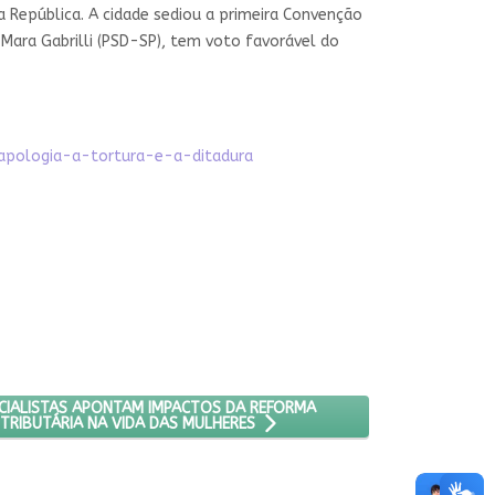
da República. A cidade sediou a primeira Convenção
Mara Gabrilli (PSD-SP), tem voto favorável do
-apologia-a-tortura-e-a-ditadura
 DESRESPEITADA, PASSA MAL E É INTERNADA NA UTI
IMO ARTIGO: ESPECIALISTAS APONTAM IMPACTOS DA REFORMA TRIBU
CIALISTAS APONTAM IMPACTOS DA REFORMA
TRIBUTÁRIA NA VIDA DAS MULHERES