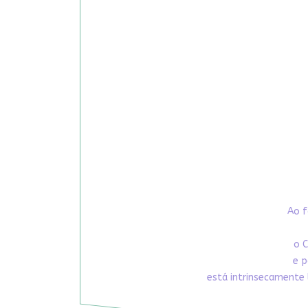
Ao f
o C
e p
está intrinsecamente 