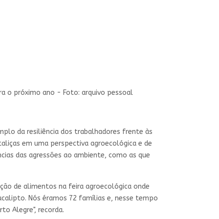
ra o próximo ano - Foto: arquivo pessoal
mplo da resiliência dos trabalhadores frente às
taliças em uma perspectiva agroecológica e de
ncias das agressões ao ambiente, como as que
ação de alimentos na feira agroecológica onde
ucalipto. Nós éramos 72 famílias e, nesse tempo
o Alegre", recorda.