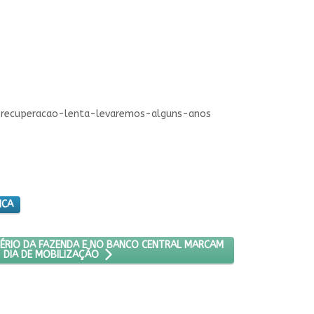
a-recuperacao-lenta-levaremos-alguns-anos
ICA
URA SUSTENTÁVEL
B: ATOS NO MINISTÉRIO DA FAZENDA E NO BANCO CENTRAL MARCAM 
TÉRIO DA FAZENDA E NO BANCO CENTRAL MARCAM
 DIA DE MOBILIZAÇÃO