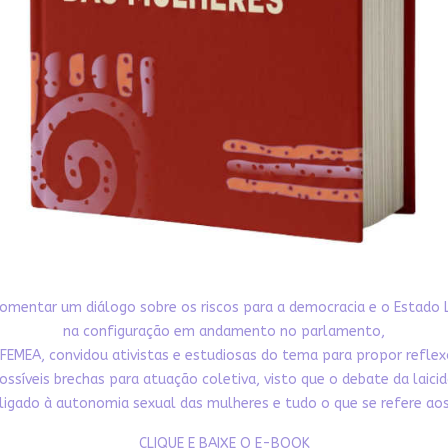
omentar um diálogo sobre os riscos para a democracia e o Estado 
na configuração em andamento no parlamento,
FEMEA, convidou ativistas e estudiosas do tema para propor refle
ossíveis brechas para atuação coletiva, visto que o debate da laici
ligado à autonomia sexual das mulheres e tudo o que se refere aos 
CLIQUE E BAIXE O E-BOOK