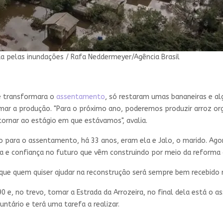
ída pelas inundações / Rafa Neddermeyer/Agência Brasil
e transformara o
assentamento
, só restaram umas bananeiras e a
ar a produção. "Para o próximo ano, poderemos produzir arroz org
tornar ao estágio em que estávamos", avalia.
para o assentamento, há 33 anos, eram ela e Jalo, o marido. Agor
a e confiança no futuro que vêm construindo por meio da reforma a
z que quem quiser ajudar na reconstrução será sempre bem recebid
90 e, no trevo, tomar a Estrada da Arrozeira, no final dela está o
ntário e terá uma tarefa a realizar.