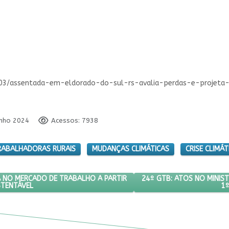
06/03/assentada-em-eldorado-do-sul-rs-avalia-perdas-e-projet
unho 2024
Acessos: 7938
RABALHADORAS RURAIS
MUDANÇAS CLIMÁTICAS
CRISE CLIMÁT
IPAÇÃO FEMININA NO MERCADO DE TRABALHO A PARTIR DA AGRICULT
PRÓXIMO ARTIGO: 24º GT
24º GTB: ATOS NO MINIS
A NO MERCADO DE TRABALHO A PARTIR
STENTÁVEL
1º