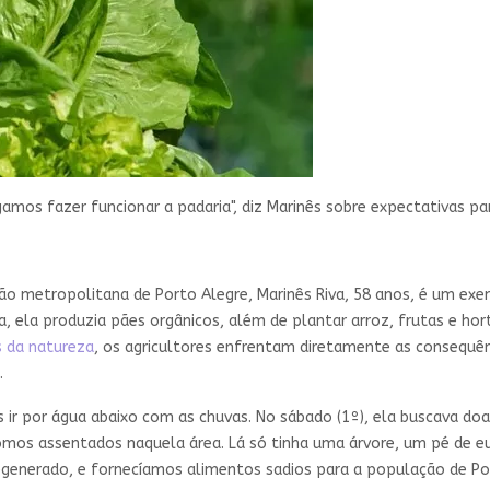
amos fazer funcionar a padaria", diz Marinês sobre expectativas pa
ião metropolitana de Porto Alegre, Marinês Riva, 58 anos, é um exe
 ela produzia pães orgânicos, além de plantar arroz, frutas e hor
s da natureza
, os agricultores enfrentam diretamente as consequê
.
s ir por água abaixo com as chuvas. No sábado (1º), ela buscava do
omos assentados naquela área. Lá só tinha uma árvore, um pé de e
generado, e fornecíamos alimentos sadios para a população de Port