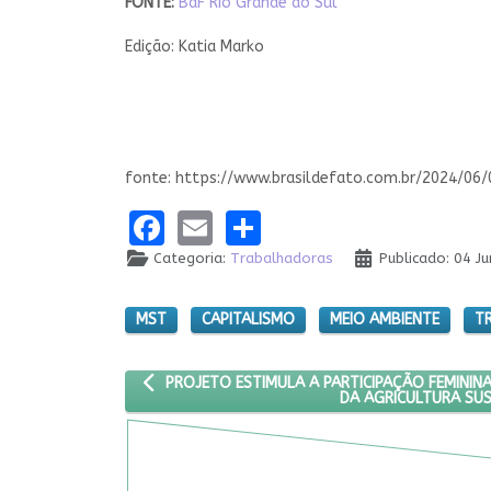
FONTE:
BdF Rio Grande do Sul
Edição: Katia Marko
fonte: https://www.brasildefato.com.br/2024/
Facebook
Email
Share
Categoria:
Trabalhadoras
Publicado: 04 J
MST
CAPITALISMO
MEIO AMBIENTE
T
ARTIGO ANTERIOR: PROJETO ESTIMULA A PARTIC
PROJETO ESTIMULA A PARTICIPAÇÃO FEMININ
DA AGRICULTURA SU