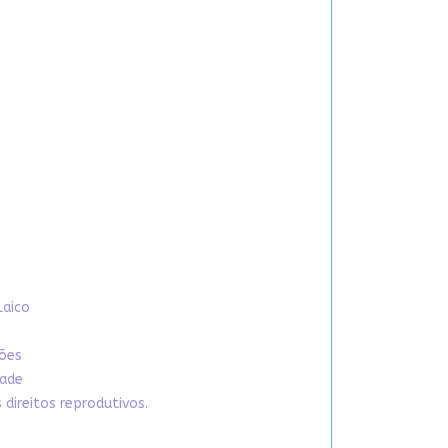
Laico
xões
dade
direitos reprodutivos.