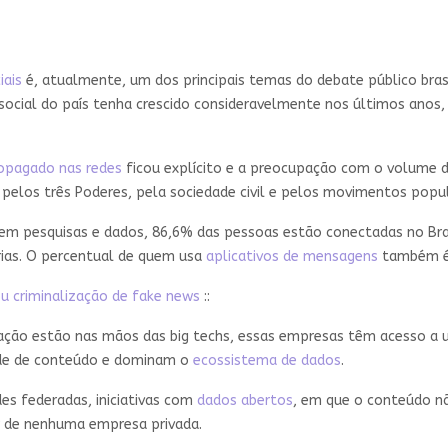
iais
é, atualmente, um dos principais temas do debate público bras
 social do país tenha crescido consideravelmente nos últimos anos
opagado nas redes
ficou explícito e a preocupação com o volume d
 pelos três Poderes, pela sociedade civil e pelos movimentos pop
 em pesquisas e dados, 86,6% das pessoas estão conectadas no Bras
rias. O percentual de quem usa
aplicativos de mensagens
também é 
 criminalização de fake news
::
ação estão nas mãos das big techs, essas empresas têm acesso a 
dade de conteúdo e dominam o
ecossistema de dados
.
es federadas, iniciativas com
dados abertos
, em que o conteúdo nã
r de nenhuma empresa privada.