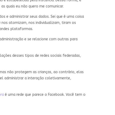
é estabelecida pela instância. Dessa forma, é
m as quais eu não quero me comunicar.
dos e administrar seus dados. Sei que é uma coisa
) nos atomizam, nos individualizam, tiram os
grandes plataformas.
 administração e se relacione com outras para
lações desses tipos de redes sociais federadas,
mas não protegem as crianças, ao contrário, elas
el administrar a interação coletivamente,
ora
é uma rede que parece o Facebook. Você tem o