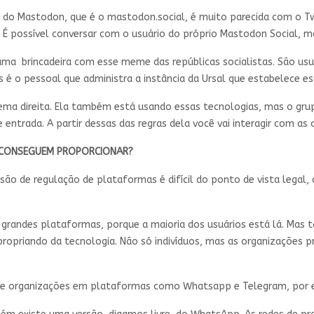
r do Mastodon, que é o mastodon.social, é muito parecida com o Twi
. É possível conversar com o usuário do próprio Mastodon Social,
ma brincadeira com esse meme das repúblicas socialistas. São us
 é o pessoal que administra a instância da Ursal que estabelece es
rema direita. Ela também está usando essas tecnologias, mas o gr
entrada. A partir dessas das regras dela você vai interagir com as
O CONSEGUEM PROPORCIONAR?
são de regulação de plataformas é difícil do ponto de vista legal,
 grandes plataformas, porque a maioria dos usuários está lá. Ma
propriando da tecnologia. Não só indivíduos, mas as organizações pr
ão de organizações em plataformas como Whatsapp e Telegram, p