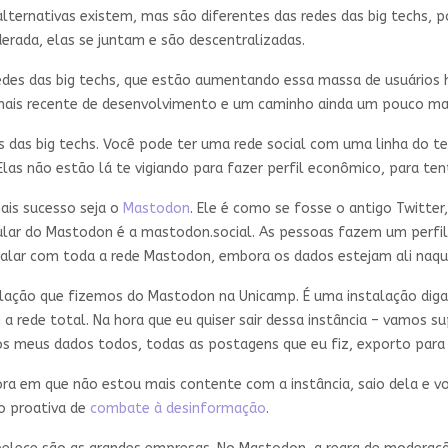
 alternativas existem, mas são diferentes das redes das big techs
erada, elas se juntam e são descentralizadas.
es das big techs, que estão aumentando essa massa de usuários h
 mais recente de desenvolvimento e um caminho ainda um pouco ma
s das big techs. Você pode ter uma rede social com uma linha do 
as não estão lá te vigiando para fazer perfil econômico, para ten
ais sucesso seja o
Mastodon
. Ele é como se fosse o antigo Twitter
ular do Mastodon é a mastodon.social. As pessoas fazem um perfil
l falar com toda a rede Mastodon, embora os dados estejam ali naqu
alação que fizemos do Mastodon na Unicamp. É uma instalação dig
a rede total. Na hora que eu quiser sair dessa instância – vamos s
 os meus dados todos, todas as postagens que eu fiz, exporto para 
ora em que não estou mais contente com a instância, saio dela e vo
ão proativa de
combate à desinformação
.