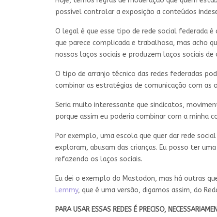
Hoje, temos regras de moderação que quem estabe
possível controlar a exposição a conteúdos inde
O legal é que esse tipo de rede social federada é
que parece complicada e trabalhosa, mas acho que
nossos laços sociais e produzem laços sociais de
O tipo de arranjo técnico das redes federadas pod
combinar as estratégias de comunicação com as o
Seria muito interessante que sindicatos, moviment
porque assim eu poderia combinar com a minha c
Por exemplo, uma escola que quer dar rede social
exploram, abusam das crianças. Eu posso ter uma 
refazendo os laços sociais.
Eu dei o exemplo do Mastodon, mas há outras que
Lemmy
, que é uma versão, digamos assim, do Redd
PARA USAR ESSAS REDES É PRECISO, NECESSARIAME