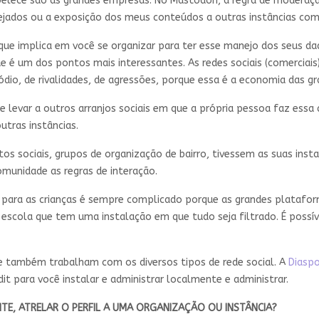
lece são as grandes empresas. No Mastodon, a regra de moderação 
sejados ou a exposição dos meus conteúdos a outras instâncias co
 que implica em você se organizar para ter esse manejo dos seus da
 é um dos pontos mais interessantes. As redes sociais (comerciais
 ódio, de rivalidades, de agressões, porque essa é a economia das 
e levar a outros arranjos sociais em que a própria pessoa faz essa
utras instâncias.
os sociais, grupos de organização de bairro, tivessem as suas insta
omunidade as regras de interação.
 para as crianças é sempre complicado porque as grandes platafor
escola que tem uma instalação em que tudo seja filtrado. É possív
 também trabalham com os diversos tipos de rede social. A
Diasp
it para você instalar e administrar localmente e administrar.
NTE, ATRELAR O PERFIL A UMA ORGANIZAÇÃO OU INSTÂNCIA?