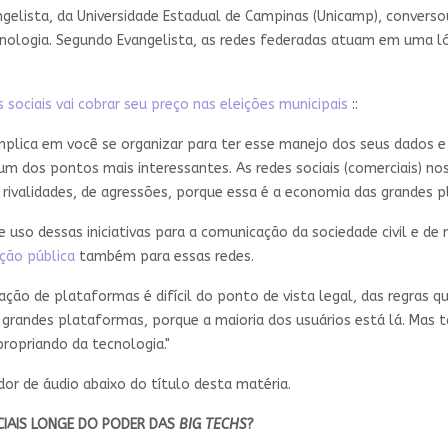
ngelista, da Universidade Estadual de Campinas (Unicamp), conver
cnologia. Segundo Evangelista, as redes federadas atuam em uma ló
sociais vai cobrar seu preço nas eleições municipais
::
implica em você se organizar para ter esse manejo dos seus dados e
m dos pontos mais interessantes. As redes sociais (comerciais) no
e rivalidades, de agressões, porque essa é a economia das grandes p
de uso dessas iniciativas para a comunicação da sociedade civil e 
ção pública
também para essas redes.
ção de plataformas é difícil do ponto de vista legal, das regras qu
 grandes plataformas, porque a maioria dos usuários está lá. Ma
propriando da tecnologia."
dor de áudio abaixo do título desta matéria.
OCIAIS LONGE DO PODER DAS
BIG TECHS
?