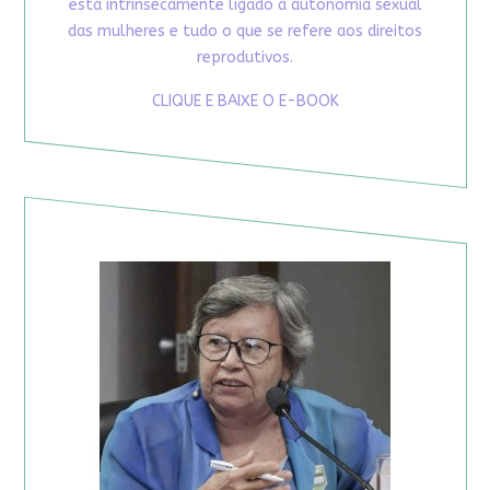
está intrinsecamente ligado à autonomia sexual
das mulheres e tudo o que se refere aos direitos
reprodutivos.
CLIQUE E BAIXE O E-BOOK