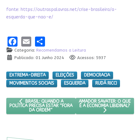
fonte:
https://outraspalavras.net/crise-brasileira/a-
esquerda-que-nao-e/
Facebook
Email
Share
Categoria:
Recomendamos a Leitura
Publicado: 01 Junho 2024
Acessos: 5937
EXTREMA-DIREITA
ELEIÇÕES
DEMOCRACIA
MOVIMENTOS SOCIAIS
ESQUERDA
RUDÁ RICCI
ARTIGO ANTERIOR: BRASIL: QUANDO A POLÍTICA PRECISA E
PRÓXIMO ARTIGO: AMADOR SAV
AMADOR SAVATER: O QUE
BRASIL: QUANDO A
É A ECONOMIA LIBIDINAL?
POLÍTICA PRECISA ESTAR “FORA
DA ORDEM”