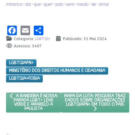
ministro-diz-que-quer-pais-sem-medo-de-amar
Facebook
Email
Share
Categoria:
LGBTQI+
Publicado: 31 Mai 2024
Acessos: 3497
LGBTQIAPN+
MINISTÉRIO DOS DIREITOS HUMANOS E CIDADANIA
LGBTQIA+FOBIA
ARTIGO ANTERIOR: A BANDEIRA É NOSSA: PARADA LGBT+ LEVA V
PRÓXIMO ARTIGO: MAPA DA LUTA: 
MAPA DA LUTA: PESQUISA TRAZ
A BANDEIRA É NOSSA:
DADOS SOBRE ORGANIZAÇÕES
PARADA LGBT+ LEVA
LGBTQIAPN+ EM TODO O PAÍS
VERDE E AMARELO À
PAULISTA