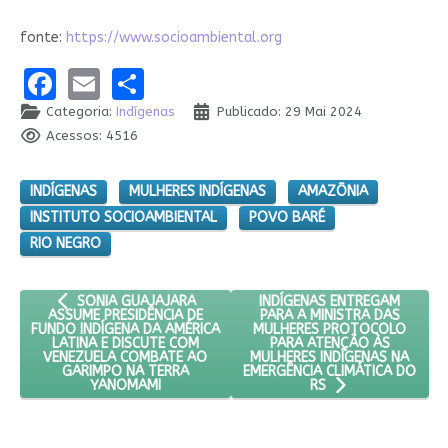
fonte:
https://www.socioambiental.org
Facebook
Email
Share
Categoria:
Indígenas
Publicado: 29 Mai 2024
Acessos: 4516
INDÍGENAS
MULHERES INDÍGENAS
AMAZÔNIA
INSTITUTO SOCIOAMBIENTAL
POVO BARÉ
RIO NEGRO
ARTIGO ANTERIOR: SONIA GUAJAJARA ASSUME PRESIDÊNCIA 
PRÓXIMO ARTIGO: INDÍGENAS
INDÍGENAS ENTREGAM
SONIA GUAJAJARA
PARA A MINISTRA DAS
ASSUME PRESIDÊNCIA DE
MULHERES PROTOCOLO
FUNDO INDÍGENA DA AMÉRICA
PARA ATENÇÃO ÀS
LATINA E DISCUTE COM
MULHERES INDÍGENAS NA
VENEZUELA COMBATE AO
EMERGÊNCIA CLIMÁTICA DO
GARIMPO NA TERRA
YANOMAMI
RS