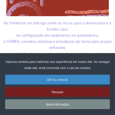
Ao fomentar um diálogo sobre os riscos para a democracia e o
Estado Laico
na configuração em andamento no parlamento,
o CFEMEA, convidou ativistas e estudiosas do tema para propor
reflexões
e possíveis brechas para atuação coletiva, visto que o debate
da laicidade
Usamos cookies para melhorar sua experiência em nosso site. Ao navegar
está intrinsecamente ligado à autonomia sexual das mulheres
neste site, você concorda com o uso de cookies.
e tudo o que se refere aos direitos reprodutivos.
Nesta publicação damos acesso público aos textos
OK! Eu entendi.
produzidos pelo debate. Esperamos que
contribua para nossa incidência pela democracia,
Recusar
pelo Estado laico e pelos direitos das mulheres e meninas.
Mais Informação
CLIQUE E BAIXE A PUBLICAÇÃO