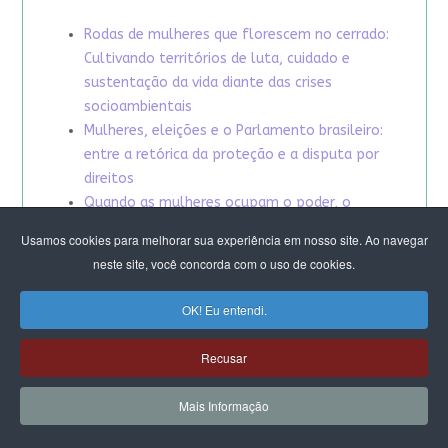
Rodas de mulheres que florescem no cerrado:
Cultivando territórios de luta, cuidado e
sustentação da vida diante das crises
socioambientais
Mulheres, eleições e o Parlamento brasileiro:
entre a retórica da proteção e a disputa por
direitos
Quando as mulheres ocupam o poder, o
patriarcado reage: a perseguição política
Usamos cookies para melhorar sua experiência em nosso site. Ao navegar
contra defensoras de direitos humanos no
neste site, você concorda com o uso de cookies.
Legislativo
20 anos da Lei Maria da Penha: avanços e
OK! Eu entendi.
desafios
Fortalecer a política feminista na América
Recusar
Latina e no Caribe
Jornadas de autocuidado e cuidado coletivo
Mais Informação
entre CFEMEA e Mulheres do Movimento de
Trabalhadoras e Trabalhadores Rurais Sem