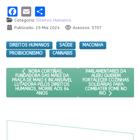
Facebook
Email
Share
Categoria:
Direitos Humanos
Publicado: 29 Mai 2024
Acessos: 5707
DIREITOS HUMANOS
SAÚDE
MACONHA
PROIBICIONISMO
CANNABIS
ARTIGO ANTERIOR: NORA CORTIÑAS, FUNDADORA DAS MÃE
PRÓXIMO ARTIGO: PARLAM
PARLAMENTARES DA
NORA CORTIÑAS,
ALERJ QUEREM
FUNDADORA DAS MÃES DA
FORTALECER COZINHAS
PRAÇA DE MAIO E INCANSÁVEL
SOLIDÁRIAS PARA
LUTADORA PELOS DIREITOS
COMBATER FOME NO
HUMANOS, MORRE AOS 94
ANOS
RIO