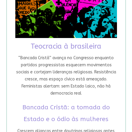
Teocracia à brasileira
“Bancada Cristã” avança no Congresso enquanto
partidos progressistas esquecem movimentos
sociais e cortejam lideranças religiosas. Resistência
cresce, mas espaço cívico está ameaçado.
Feministas alertam: sem Estado laico, não há
democracia real
Bancada Cristã: a tomada do
Estado e o ódio às mulheres
Crescem alianças entre doutrinas religiosas antes