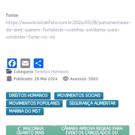
fonte:
https://www.brasildefato.com.br/2024/05/28/parlamentares-
da-alerj-querem-fortalecer-cozinhas-solidarias-para-
combater-fome-no-rio
Facebook
Email
Share
Categoria:
Direitos Humanos
Publicado: 28 Mai 2024
Acessos: 5005
DIREITOS HUMANOS
MOVIMENTOS SOCIAIS
MOVIMENTOS POPULARES
SEGURANÇA ALIMENTAR
MARINA DO MST
ARTIGO ANTERIOR: MACONHA: QUANTO MAIS RESISTIRÁ O PR
PRÓXIMO ARTIGO: CÂMARA APROVA R
CÂMARA APROVA REGRAS PARA
MACONHA:
EVENTOS CANCELADOS OU
QUANTO MAIS