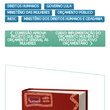
DIREITOS HUMANOS
GOVERNO LULA
MINISTÉRIO DAS MULHERES
ORÇAMENTO PÚBLICO
INESC
MINISTÉRIO DOS DIREITOS HUMANOS E CIDADANIA
ARTIGO ANTERIOR: COMISSÃO APROVA PROJETO QUE CRIA O O
PRÓXIMO ARTIGO: CURSO: IMPLE
CURSO: IMPLEMENTAÇÃO DO
COMISSÃO APROVA
ORÇAMENTO MULHER E O
PROJETO QUE CRIA O
PROCESSO LEGISLATIVO
ORÇAMENTO SENSÍVEL ÀS
MULHERES
ORÇAMENTÁRIO