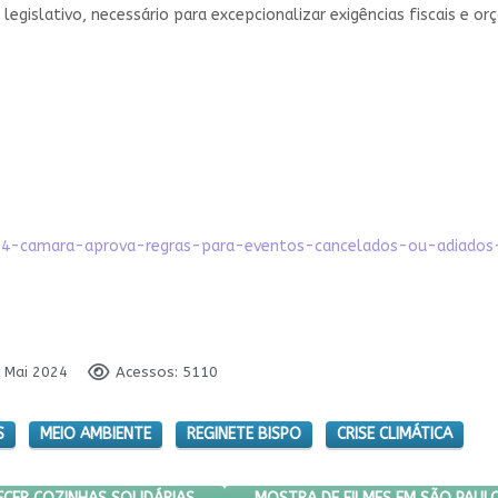
egislativo, necessário para excepcionalizar exigências fiscais e or
5404-camara-aprova-regras-para-eventos-cancelados-ou-adiados
7 Mai 2024
Acessos: 5110
S
MEIO AMBIENTE
REGINETE BISPO
CRISE CLIMÁTICA
QUEREM FORTALECER COZINHAS SOLIDÁRIAS PARA COMBATER FOME NO
PRÓXIMO ARTIGO: MOSTRA DE FIL