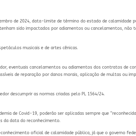
mbro de 2024, data-limite de término do estado de calamidade púb
ue tenham sido impactados por adiamentos ou cancelamentos, não 
spetáculos musicais e de artes cênicas.
or, eventuais cancelamentos ou adiamentos dos contratos de con
assíveis de reparação por danos morais, aplicação de multas ou im
edor descumprir as normas criadas pelo PL 1564/24.
andemia de Covid-19, poderão ser aplicadas sempre que “reconhecid
os da data do reconhecimento.
reconhecimento oficial de calamidade pública, já que o governo fe