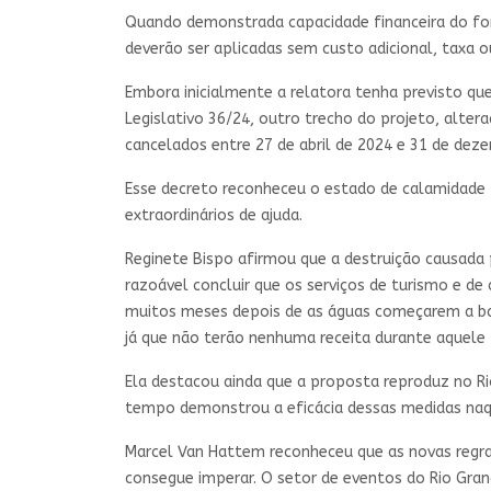
Quando demonstrada capacidade financeira do for
deverão ser aplicadas sem custo adicional, taxa 
Embora inicialmente a relatora tenha previsto qu
Legislativo 36/24, outro trecho do projeto, alte
cancelados entre 27 de abril de 2024 e 31 de dez
Esse decreto reconheceu o estado de calamidade p
extraordinários de ajuda.
Reginete Bispo afirmou que a destruição causada 
razoável concluir que os serviços de turismo e de
muitos meses depois de as águas começarem a baix
já que não terão nenhuma receita durante aquele 
Ela destacou ainda que a proposta reproduz no R
tempo demonstrou a eficácia dessas medidas naqu
Marcel Van Hattem reconheceu que as novas regra
consegue imperar. O setor de eventos do Rio Gran