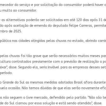
necedor do serviço e por solicitação do consumidor poderá haver o
ou multa ao consumidor.
e as alternativas poderão ser solicitadas em até 120 dias após 31 
rado após aceitação de emenda do deputado Felipe Carreras, permit
embro de 2025.
ública nas cidades atingidas pelas chuvas no estado, abrindo cami
pelas chuvas foi tão grave que serão necessários muitos meses par
 cultura contratados previamente com a previsão de realização a pa
ar", disse. Segundo ela, seria inviável para as empresas desses se
período.
io Grande do Sul as mesmas medidas adotadas Brasil afora durant
ela ocasião. Não temos dúvidas de que elas serão novamente efica
s não seguem o livre mercado, defendido pelo partido. "Não são 
de do Sul clamou por essa solução e está sendo atendido", disse.