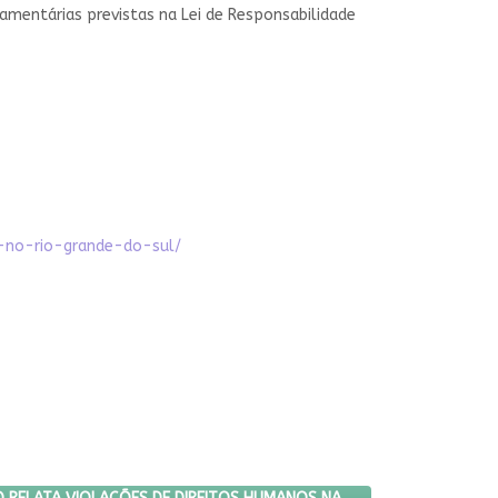
çamentárias previstas na Lei de Responsabilidade
-no-rio-grande-do-sul/
 RIO
MES EM SÃO PAULO RELATA VIOLAÇÕES DE DIREITOS HUMANOS NA AMÉ