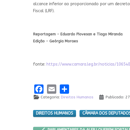
alcance inferior ao proporcionado por um decreto l
Fiscal (LRF).
Reportagem - Eduardo Piovesan e Tiago Miranda
Edição - Geórgia Moraes
fonte:
https://www.camara.leg.br/noticias/106
Facebook
Email
Share
Categoria:
Direitos Humanos
Publicado: 2
DIREITOS HUMANOS
CÂMARA DOS DEPUTADO
ARTIGO ANTERIOR: PARLAMENTARES DA ALERJ 