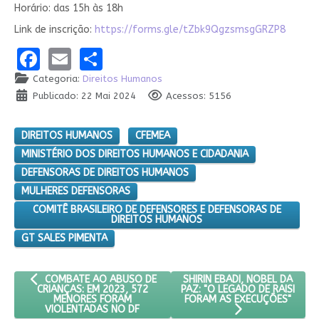
Horário: das 15h às 18h
Link de inscrição:
https://forms.gle/tZbk9QgzsmsgGRZP8
Facebook
Email
Share
Categoria:
Direitos Humanos
Publicado: 22 Mai 2024
Acessos: 5156
DIREITOS HUMANOS
CFEMEA
MINISTÉRIO DOS DIREITOS HUMANOS E CIDADANIA
DEFENSORAS DE DIREITOS HUMANOS
MULHERES DEFENSORAS
COMITÊ BRASILEIRO DE DEFENSORES E DEFENSORAS DE
DIREITOS HUMANOS
GT SALES PIMENTA
ARTIGO ANTERIOR: COMBATE AO ABUSO DE CRIANÇAS: EM 202
PRÓXIMO ARTIGO: SHIRIN EBA
SHIRIN EBADI, NOBEL DA
COMBATE AO ABUSO DE
PAZ: "O LEGADO DE RAISI
CRIANÇAS: EM 2023, 572
FORAM AS EXECUÇÕES"
MENORES FORAM
VIOLENTADAS NO DF