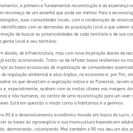
omento, a primeira e fundamental reconstrução é da esperança no
m recomeço de um amanhã que pode ser melhor. Para a reconstruç
tingidos, suas comunidades locais, com a colaboração de ativistas
ia, identificados com as demandas da população local e que sabem o
minação de buscar as potencialidades de cada território e de sua c
gente local e seu território.
em dúvida, de infraestrutura, mas com nova inspiração diante da ne
 já estão acontecendo. Trata-se de refazer bases resilientes no m
ar as bases ecossociais de organização de comunidades assentadas
as de regulação ambiental e seus órgãos, na economia e, por fim, a
quadrar os que devastam a vegetação nativa e as florestas, secam 
, especialmente, acabam com as matas ciliares nas margens dos r
manas e não humanas, ao centro de uma reconstrução para um viver
iver. Está em questão o modo como a habitamos e a gerimos.
 no RS é o desenvolvimento econômico movido em busca do lucro, de
lecer as bases do agronegócio e sua monocultura baseada em adubo
ando, desmatando, colonizando. Mas também o RS nos deu um dos pr