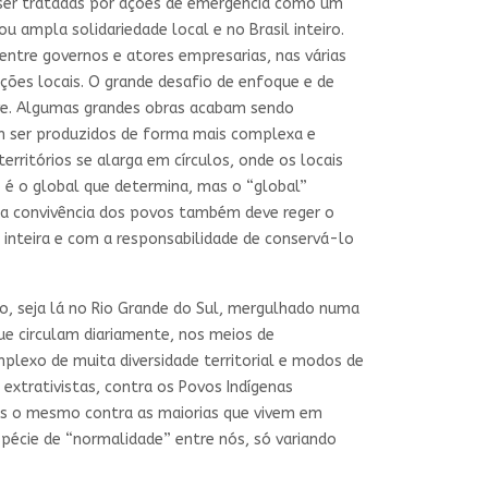
 ser tratadas por ações de emergência como um
 ampla solidariedade local e no Brasil inteiro.
entre governos e atores empresarias, nas várias
ões locais. O grande desafio de enfoque e de
vive. Algumas grandes obras acabam sendo
em ser produzidos de forma mais complexa e
rritórios se alarga em círculos, onde os locais
 é o global que determina, mas o “global”
l da convivência dos povos também deve reger o
nteira e com a responsabilidade de conservá-lo
o, seja lá no Rio Grande do Sul, mergulhado numa
e circulam diariamente, nos meios de
omplexo de muita diversidade territorial e modos de
extrativistas, contra os Povos Indígenas
mos o mesmo contra as maiorias que vivem em
spécie de “normalidade” entre nós, só variando