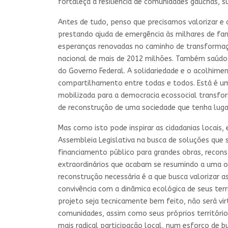
fortaleça a resiliência de comunidades gaúchas, su
Antes de tudo, penso que precisamos valorizar e c
prestando ajuda de emergência às milhares de famí
esperanças renovadas no caminho de transformaçõe
nacional de mais de 2012 milhões. Também saúdo a
do Governo Federal. A solidariedade e o acolhimen
compartilhamento entre todas e todos. Está é uma 
mobilizada para a democracia ecossocial transfo
de reconstrução de uma sociedade que tenha lugar 
Mas como isto pode inspirar as cidadanias locais,
Assembleia Legislativa na busca de soluções que 
financiamento público para grandes obras, recon
extraordinários que acabam se resumindo a uma 
reconstrução necessária é a que busca valorizar 
convivência com a dinâmica ecológica de seus terri
projeto seja tecnicamente bem feito, não será virt
comunidades, assim como seus próprios territórios
mais radical participação local, num esforço de 