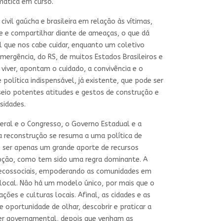
imática em curso.
ivil gaúcha e brasileira em relação às vítimas,
te e compartilhar diante de ameaças, o que dá
l que nos cabe cuidar, enquanto um coletivo
ergência, do RS, de muitos Estados Brasileiros e
viver, apontam o cuidado, a convivência e o
política indispensável, já existente, que pode ser
eio potentes atitudes e gestos de construção e
sidades.
deral e o Congresso, o Governo Estadual e a
a reconstrução se resuma a uma política de
 ser apenas um grande aporte de recursos
upção, como tem sido uma regra dominante. A
os ecossociais, empoderando as comunidades em
e local. Não há um modelo único, por mais que o
ções e culturas locais. Afinal, as cidades e as
 oportunidade de olhar, descobrir e praticar a
oder governamental, depois que venham as