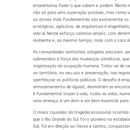
empreiteiras fazer o que sabem e podem. Neste m
não só para uma superação possível, mas como u
os atores mais fundamentais são exatamente os a
ecológicas, agrícolas, de arquitetura e engenhar
vida aí. Neste esforço coletivo amplo, com deter
resiliente e, ao mesmo tempo, mais com a cara da 
As comunidades territoriais atingidas precisam, s
submetidos à força das mudanças climáticas, que
organização da ocupação humana. Trata-se de lanç
ao território, no seu uso e preservação, nas regr
aperfeiçoar as políticas públicas. O desafio é en
armazenamento de águas), desmatam as encostas e
é fundamental trazer a vida, todas as vidas, hu
uma ameaça, é um dom e um bem essencial para v
O maior causador da tragédia ecossocial ocorrida
que o Rio Grande do Sul foi o pioneiro no estabe
Daí, foi em direção ao Oeste e Centro, conquist