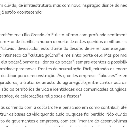
em dúvida, de infraestrutura, mas com nova inspiração diante da ne
 já estão acontecendo.
ambém meu Rio Grande do Sul – o afirmo com profundo sentimento
gem – onde famílias choram a morte de entes queridos e milhares s
“dilúvio” devastador, está diante do desafio de se refazer e seguir 
o intrínseco da “cultura gaúcha” e me sinto parte dela. Mas por mai
 ela poderá barrar os “donos do poder”, sempre atentos a possibi
amidade para novas frentes de acumulação fácil, mirando os enorm
 destinar para a reconstrução. As grandes empresas “abutres” – em
uradoras, o trator de arrasto do agronegócio, entre tantos outros
são os territórios de vida e identidades das comunidades atingidas: 
ssados, de celebrações religiosas e festas?
 dias sofrendo com a catástrofe e pensando em como contribuir, alé
ruir as bases da vida quando tudo ou quase foi perdido. Não duvido
ito de governantes e empresas, com seu “mantra do desenvolviment