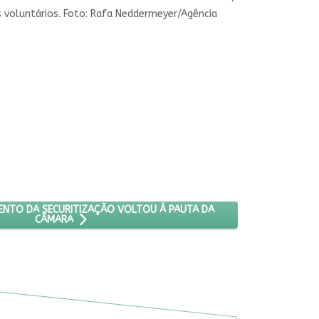
s voluntários. Foto: Rafa Neddermeyer/Agência
ESQUEMA FRAUDULENTO DA SECURITIZAÇÃO VOLTOU À PAUTA DA C
NTO DA SECURITIZAÇÃO VOLTOU À PAUTA DA
CÂMARA