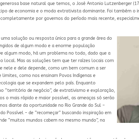
enerosa base natural que temos, o José Antonio Lutzenberger (17/1
 tipo de economia e o modo extrativista dominante. Foi também o i
o completamente por governos do período mais recente, especialme
 uma solução ou resposta única para a grande área do
tingidos de algum modo e a enorme população
 De algum modo, há um problema no todo, dado que a
 local. Mas as soluções tem que ter raízes locais com
vive nele e dele depende, como um bem comum a ser
e limites, como nos ensinam Povos Indígenas e
oecologia que se expandem pelo país. Enquanto
“território de negócio”, de extrativismo e exploração,
cros o mais rápido e maior possível, as ameaças só serão
os diante da oportunidade no Rio Grande do Sul –
ndo Possível – de “recomeçar” buscando inspiração em
, onde “muitos mundos cabem no mesmo mundo”, na