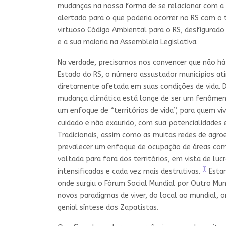
mudanças na nossa forma de se relacionar com a g
alertado para o que poderia ocorrer no RS com o
virtuoso Código Ambiental para o RS, desfigurad
e a sua maioria na Assembleia Legislativa.
Na verdade, precisamos nos convencer que não há
Estado do RS, o número assustador municípios a
diretamente afetada em suas condições de vida.
mudança climática está longe de ser um fenômeno
um enfoque de “territórios de vida”, para quem 
cuidado e não exaurido, com sua potencialidades 
Tradicionais, assim como as muitas redes de agr
prevalecer um enfoque de ocupação de áreas como 
voltada para fora dos territórios, em vista de lu
[i]
intensificadas e cada vez mais destrutivas.
Estam
onde surgiu o Fórum Social Mundial por Outro Mu
novos paradigmas de viver, do local ao mundial
genial síntese dos Zapatistas.