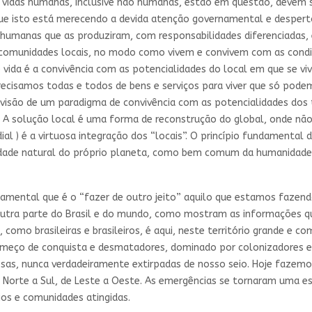
s vidas humanas, inclusive não humanas, estão em questão, devem
ue isto está merecendo a devida atenção governamental e despertou
 humanas que as produziram, com responsabilidades diferenciadas, 
 comunidades locais, no modo como vivem e convivem com as condiç
de vida é a convivência com as potencialidades do local em que se 
recisamos todas e todos de bens e serviços para viver que só pod
 visão de um paradigma de convivência com as potencialidades dos te
. A solução local é uma forma de reconstrução do global, onde não
ndial ) é a virtuosa integração dos “locais”. O princípio fundamenta
dade natural do próprio planeta, como bem comum da humanidade i
damental que é o “fazer de outro jeito” aquilo que estamos fazend
outra parte do Brasil e do mundo, como mostram as informações qu
 como brasileiras e brasileiros, é aqui, neste território grande e c
começo de conquista e desmatadores, dominado por colonizadores e 
rosas, nunca verdadeiramente extirpadas de nosso seio. Hoje faze
de Norte a Sul, de Leste a Oeste. As emergências se tornaram uma e
os e comunidades atingidas.