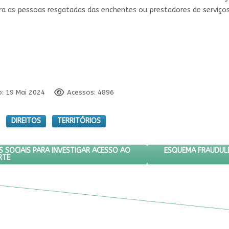
ra as pessoas resgatadas das enchentes ou prestadores de serviço
o: 19 Mai 2024
Acessos: 4896
DIREITOS
TERRITÓRIOS
IZAR MARCADORES SOCIAIS PARA INVESTIGAR ACESSO AO TRANSPORTE
PRÓXIMO ARTIGO: 
ESQUEMA FRAUDULE
 SOCIAIS PARA INVESTIGAR ACESSO AO
RTE