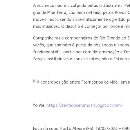
A natureza não é a culpada pelas catástrofes. Pe
grande Mãe Terra, tão bem definida pelos Povos 
movem, está sendo sistematicamente agredido pel
mas inadiável. O desafio é começar por onde é m
Companheiras e companheiros do Rio Grande do Sul
vocês, que também é parte de nós todas e todos. 
fundamental – participar com determinação e forç
forças instituintes e constituintes, não o Estad
[i]
A contraposição entre “territórios de vida” em r
fonte:
https://sentidoserumos.blogspot.com/
Foto da capa: Porto Alegre (RS), 18/05/2024 – CH