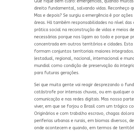
Que fique bem claro: emergências, quando muita
direito fundamental, salvando vidas. Reconheço q
Mas e depois? Se surgiu a emergência é por ações
áreas. Há também responsabilidades no nível das
prática social na reconstrução de vidas e meios 
necessárias porque nos ligam ao todo e porque p
concentrada em outros territórios e cidades. Esta
formam conjuntos territoriais maiores integrados
(estadual, regional, nacional, internacional e mu
mundial como condição de preservação da integri
para futuras gerações.
Sei que muita gente vai reagir desprezando o fun
catástrofe por intensas chuvas, ou em qualquer 
comunicação e nas redes digitais. Mas nossa parte,
viver, em que se forjou o Brasil com um trágico 
Originários e com trabalho escravo, chagas dolo
periferias urbanas e rurais, em biomas diversos, 
onde acontecem e quando, em termos de territóri