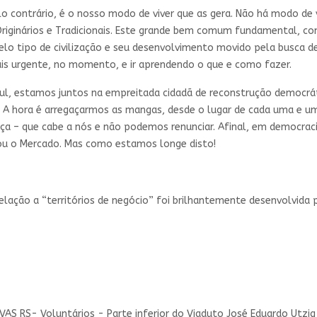
lo contrário, é o nosso modo de viver que as gera. Não há modo de 
Originários e Tradicionais. Este grande bem comum fundamental, 
o tipo de civilização e seu desenvolvimento movido pela busca d
ais urgente, no momento, e ir aprendendo o que e como fazer.
, estamos juntos na empreitada cidadã de reconstrução democrática
A hora é arregaçarmos as mangas, desde o lugar de cada uma e um,
a – que cabe a nós e não podemos renunciar. Afinal, em democraci
o ou o Mercado. Mas como estamos longe disto!
elação a “territórios de negócio” foi brilhantemente desenvolvida 
UVAS RS- Voluntários - Parte inferior do Viaduto José Eduardo Utz