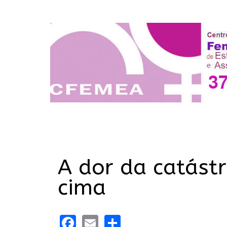
A dor da catástr
cima
Facebook
Email
Share