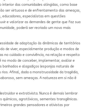
 interior das comunidades atingidas, como base
ão ser virtuosa e de enfrentamento das ameaças,
, educadores, especialistas em questões
uvir e valorizar as demandes de gente que faz sua
omunidade, poderá ser recriado um novo mais
cessidade de adaptação às dinâmicas de territórios
odo de viver, especialmente produção e modos de
 no cuidado e convivência, na relação e respeito
té no modo de conceber, implementar, avaliar e
os banhados e alagadiços (esponjas naturais de
ios. Afinal, dada a monstruosidade da tragédia,
 saboroso, sem ameaças. A natureza em si não é
struidor e extrativista. Nunca é demais lembrar
s químicos, agrotóxicos, sementes transgênicas.
imeiros grandes pensadores e ativistas por