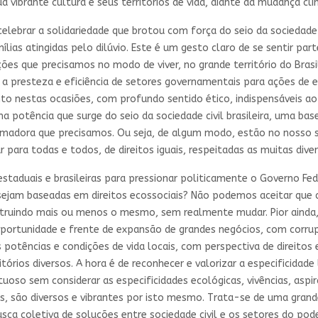
a vibrante cultura e seus territórios de vida, diante da mudança cl
elebrar a solidariedade que brotou com força do seio da sociedade c
lias atingidas pelo dilúvio. Este é um gesto claro de se sentir par
s que precisamos no modo de viver, no grande território do Brasi
 presteza e eficiência de setores governamentais para ações de em
to nestas ocasiões, com profundo sentido ético, indispensáveis ao 
potência que surge do seio da sociedade civil brasileira, uma base 
rmadora que precisamos. Ou seja, de algum modo, estão no nosso s
para todas e todos, de direitos iguais, respeitadas as muitas diver
 estaduais e brasileiras para pressionar politicamente o Governo Fe
sejam baseadas em direitos ecossociais? Não podemos aceitar que 
struindo mais ou menos o mesmo, sem realmente mudar. Pior ainda,
oportunidade e frente de expansão de grandes negócios, com corr
as potências e condições de vida locais, com perspectiva de direit
tórios diversos. A hora é de reconhecer e valorizar a especificidad
uoso sem considerar as especificidades ecológicas, vivências, aspira
, são diversos e vibrantes por isto mesmo. Trata-se de uma grande
busca coletiva de soluções entre sociedade civil e os setores do p