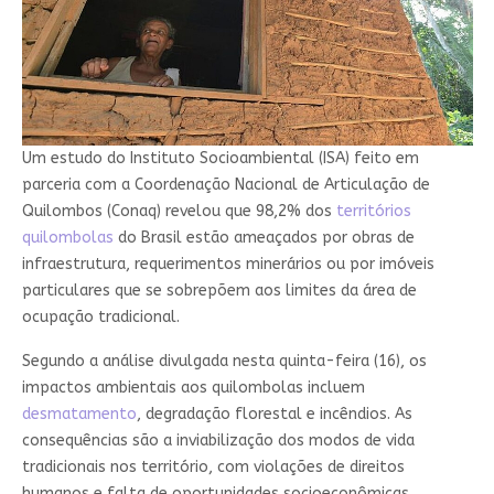
Um estudo do Instituto Socioambiental (ISA) feito em
parceria com a Coordenação Nacional de Articulação de
Quilombos (Conaq) revelou que 98,2% dos
territórios
quilombolas
do Brasil estão ameaçados por obras de
infraestrutura, requerimentos minerários ou por imóveis
particulares que se sobrepõem aos limites da área de
ocupação tradicional.
Segundo a análise divulgada nesta quinta-feira (16), os
impactos ambientais aos quilombolas incluem
desmatamento
, degradação florestal e incêndios. As
consequências são a inviabilização dos modos de vida
tradicionais nos território, com violações de direitos
humanos e falta de oportunidades socioeconômicas