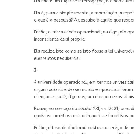
Ela não é um lugar de interrogação, ela não é um 
Ela é, pura e simplesmente, a reprodução, a repe
o que é a pesquisa? A pesquisa é aquilo que respo
Então, a universidade operacional, eu digo, ela 
inconsciente de si própria.
Ela realiza isto como se isto fosse a lei univer
elementos neoliberais.
3.
A universidade operacional, em termos universitár
organizacional e desse mundo empresarial foram
atenção e que é, digamos, um dos primeiros sinais
Houve, no começo do século XXI, em 2001, uma def
quais os caminhos mais adequados e lucrativos par
Então, a tese de doutorado estava a serviço de u