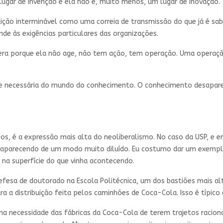
lugar de invenção e ela não é, muito menos, um lugar de inovação.
tição interminável como uma correia de transmissão do que já é sa
nde às exigências particulares das organizações.
opera porque ela não age, não tem ação, tem operação. Uma operaç
sal e necessária do mundo do conhecimento. O conhecimento desapar
ios, é a expressão mais alta do neoliberalismo. No caso da USP, e 
 aparecendo de um modo muito diluído. Eu costumo dar um exempl
 na superfície do que vinha acontecendo.
esa de doutorado na Escola Politécnica, um dos bastiões mais alto
a a distribuição feita pelos caminhões de Coca-Cola. Isso é típic
ma necessidade das fábricas da Coca-Cola de terem trajetos raciona