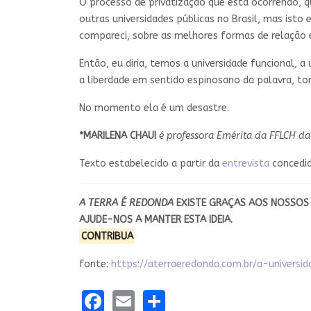
O processo de privatização que está ocorrendo, qu
outras universidades públicas no Brasil, mas isto
compareci, sobre as melhores formas de relação e
Então, eu diria, temos a universidade funcional, a
a liberdade em sentido espinosano da palavra, t
No momento ela é um desastre.
*MARILENA CHAUI
é professora Emérita da FFLCH da U
Texto estabelecido a partir da
entrevista
concedid
A TERRA É REDONDA
EXISTE GRAÇAS
AOS NOSSOS 
AJUDE-NOS A MANTER ESTA IDEIA.
CONTRIBUA
fonte:
https://aterraeredonda.com.br/a-universi
Facebook
Email
Share