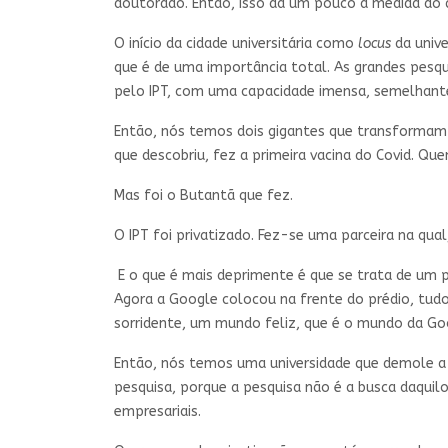
doutorado. Então, isso dá um pouco a medida do 
O início da cidade universitária como
locus
da unive
que é de uma importância total. As grandes pesqu
pelo IPT, com uma capacidade imensa, semelhante
Então, nós temos dois gigantes que transformam 
que descobriu, fez a primeira vacina do Covid. Q
Mas foi o Butantã que fez.
O IPT foi privatizado. Fez-se uma parceira na qual
E o que é mais deprimente é que se trata de um 
Agora a Google colocou na frente do prédio, tudo
sorridente, um mundo feliz, que é o mundo da Goo
Então, nós temos uma universidade que demole a 
pesquisa, porque a pesquisa não é a busca daquil
empresariais.