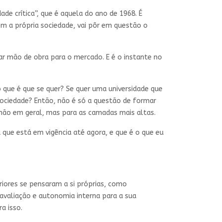
dade crítica”, que é aquela do ano de 1968. É
ém a própria sociedade, vai pôr em questão o
mar mão de obra para o mercado. E é o instante no
o que é que se quer? Se quer uma universidade que
 sociedade? Então, não é só a questão de formar
 não em geral, mas para as camadas mais altas.
a que está em vigência até agora, e que é o que eu
riores se pensaram a si próprias, como
o-avaliação e autonomia interna para a sua
a isso.