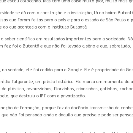
que estou colocando. Mas tem uma coisa muito pior, muito mais gr
rsidade se dá com a construção e a instalação, lá no bairro Butantã
isas que foram feitas para o país e para o estado de São Paulo e p
 ao que acontecia com o Instituto Butantã.
o saber científico em resultados importantes para a sociedade. N
uem fez foi o Butantã e que não foi levado a sério e que, sobretud
, na verdade, ele foi cedido para a Google. Ele é propriedade da Go
prédio fulgurante, um prédio histórico. Ele marca um momento da 
 de plástico, arvorezinhas, florzinhas, criancinhas, gatinhos, cac
gle, que destruiu o IPT com a privatização.
noção de formação, porque faz da docência transmissão de conhec
o que não foi pensado ainda e daquilo que precisa e pode ser pens