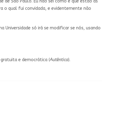
ade de São Paulo. Eu não sei como é que estão as
ara o qual fui convidada, e evidentemente não
 na Universidade só irá se modificar se nós, usando
gratuita e democrática (
Autêntica
).