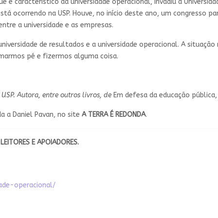
e é característico da universidade operacional, invadiu a Universid
 está ocorrendo na USP. Houve, no início deste ano, um congresso p
ntre a universidade e as empresas.
 universidade de resultados e a universidade operacional. A situação
omarmos pé e fizermos alguma coisa.
SP. Autora, entre outros livros, de
Em defesa da educação pública, 
a a Daniel Pavan, no site
A TERRA É REDONDA
.
LEITORES E APOIADORES.
dade-operacional/