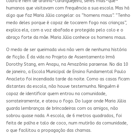
cobra e nem de aranha-caranguejeira, seres mais-que-
humanos que visitavam com frequência a sua escola. Mas há
algo que faz Maria Júlia congelar: os “homens maus”. “Tenho
medo deles porque é capaz de tocarem fogo nas crianças”,
explica ela, com a voz abafada e protegida pelo colo e o
abraço forte da mãe. Maria Júlia conhece os homens maus.
O medo de ser queimada viva não vem de nenhuma história
de ficção. É da vida no Projeto de Assentamento Irmã
Dorothy Stang, em Anapu, na Amazônia paraense. No dia 10
de janeiro, a Escola Municipal de Ensino Fundamental Paulo
Anacleto foi incendiada tarde da noite. Como as casas ficam
distantes da escola, não houve testemunha. Ninguém é
capaz de identificar quem entrou na comunidade,
sorrateiramente, e ateou o fogo. Do lugar onde Maria Júlia
guarda lembranças de brincadeiras com os amigos, não
sobrou quase nada. A escola, de 6 metros quadrados, foi
feita de palha e talo de coco, num mutirão da comunidade,
o que facilitou a propagação das chamas.