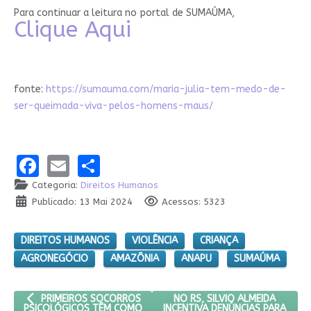
Para continuar a leitura no portal de SUMAÚMA,
Clique Aqui
fonte:
https://sumauma.com/maria-julia-tem-medo-de-
ser-queimada-viva-pelos-homens-maus/
Facebook
Email
Share
Categoria:
Direitos Humanos
Publicado: 13 Mai 2024
Acessos: 5323
DIREITOS HUMANOS
VIOLÊNCIA
CRIANÇA
AGRONEGÓCIO
AMAZÔNIA
ANAPU
SUMAÚMA
ARTIGO ANTERIOR: PRIMEIROS SOCORROS PSICOLÓGICOS TÊM C
PRÓXIMO ARTIGO: NO RS, SIL
NO RS, SILVIO ALMEIDA
PRIMEIROS SOCORROS
INCENTIVA DENÚNCIAS PARA
PSICOLÓGICOS TÊM COMO