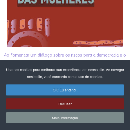
Ao fomentar um diálogo sobre os riscos para a democracia e o
Estado Laico
na configuração em andamento no parlamento,
Usamos cookies para melhorar sua experiência em nosso site. Ao navegar
o CFEMEA, convidou ativistas e estudiosas do tema para propor
neste site, você concorda com o uso de cookies.
reflexões
OK! Eu entendi.
e possíveis brechas para atuação coletiva, visto que o debate
da laicidade
Recusar
está intrinsecamente ligado à autonomia sexual das mulheres
e tudo o que se refere aos direitos reprodutivos.
Mais Informação
Nesta publicação damos acesso público aos textos
produzidos pelo debate. Esperamos que