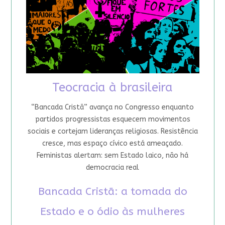
Teocracia à brasileira
“Bancada Cristã” avança no Congresso enquanto
partidos progressistas esquecem movimentos
sociais e cortejam lideranças religiosas. Resistência
cresce, mas espaço cívico está ameaçado.
Feministas alertam: sem Estado laico, não há
democracia real
Bancada Cristã: a tomada do
Estado e o ódio às mulheres