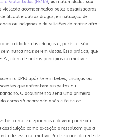
as e Violentadas
(REMA)
, as maternidades são
 de violação acompanhados pelas pesquisadoras
 de álcool e outras drogas, em situação de
ais ou indígenas e de religiões de matriz afro-
 os cuidados das crianças e, por isso, são
 sem nunca mais serem vistas. Essa prática, que
ECA), além de outros princípios normativos
sarem a DPRJ após terem bebês, crianças ou
escentes que enfrentam suspeitas ou
e abandono. O acolhimento seria uma primeira
cado como só ocorrendo após a falta de
 vistas como excepcionais e devem priorizar a
 a destituição como exceção e ressaltam que a
ntradiz essa normativa. Profissionais da rede de