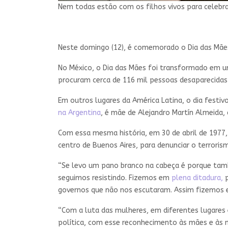
Nem todas estão com os filhos vivos para celebr
Neste domingo (12), é comemorado o Dia das Mães.
No México, o Dia das Mães foi transformado em u
procuram cerca de 116 mil pessoas desaparecidas
Em outros lugares da América Latina, o dia fest
na Argentina
, é mãe de Alejandro Martín Almeida,
Com essa mesma história, em 30 de abril de 1977,
centro de Buenos Aires, para denunciar o terrori
“Se levo um pano branco na cabeça é porque tamb
seguimos resistindo. Fizemos em
plena ditadura,
p
governos que não nos escutaram. Assim fizemos 
“Com a luta das mulheres, em diferentes lugares
política, com esse reconhecimento às mães e às m