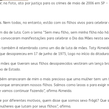
ar; na foto, ato por justiça para os crimes de maio de 2006 em SP
 Nem todas, no entanto, estão com os filhos vivos para celebrar e
m dia de luta. Com o lema “Sem meu filho, sem minha filha não há 
 convocaram manifestações para celebrar o Dia das Mães nesta sex
ivo também é relembrado como um dia de luta de mães. Taty Almei
 que desapareceu em 17 de junho de 1975, logo no início da ditadur
 mães que tiveram seus filhos desaparecidos vestiram um lenço br
smo de Estado.
ém arrancaram de mim o mais precioso que uma mulher tem: um fil
orque arrancaram nossos filhos. Saímos como leoas a para exigir r
e vamos continuar fazendo”, afirma Almeida.
 e por diferentes motivos, quem disse que somos sexo frágil? Que
ulheres que lutam por seus filhos”, afirma.