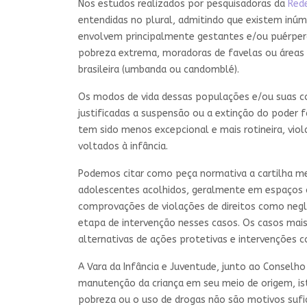
Nos estudos realizados por pesquisadoras da
Rede
entendidas no plural, admitindo que existem inú
envolvem principalmente gestantes e/ou puérperas 
pobreza extrema, moradoras de favelas ou áreas d
brasileira (umbanda ou candomblé).
Os modos de vida dessas populações e/ou suas con
justificadas a suspensão ou a extinção do poder f
tem sido menos excepcional e mais rotineira, viol
voltados à infância.
Podemos citar como peça normativa a cartilha me
adolescentes acolhidos, geralmente em espaços c
comprovações de violações de direitos como neglig
etapa de intervenção nesses casos. Os casos mais
alternativas de ações protetivas e intervenções 
A Vara da Infância e Juventude, junto ao Conselho
manutenção da criança em seu meio de origem, ist
pobreza ou o uso de drogas não são motivos sufic