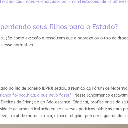
05/12/dias-das-maes-e-marcado-por-manifestacoes-de-mulheres
perdendo seus filhos para o Estado?
tituição como exceção e ressaltam que a pobreza ou o uso de droga
iz essa normativa
do do Rio de Janeiro (DPRJ) sediou a reunião do Fórum de Maternid
criança foi acolhida, o que devo fazer?”
. Nesse lançamento estavam 
ireitos da Criança e do Adolescente (Cdedica), profissionais da sa
dade de uma articulação entre diversas políticas públicas para pr
a, local de moradia, raça, etnia e religião, percam a guarda de se