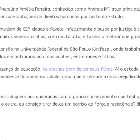
 Andrelina Amélia Ferreira, conhecida como Andreia MF, atua principa
ência e violações de direitos humanos por parte do Estado.
mudam de CEP, cidade e favela. Infelizmente a busca por justiça é
 muitas vezes sozinhas, com muita luta, e fazem o melhor que pod
ensão na Universidade Federal de São Paulo (Unifesp), onde traba
“Nos encontramos para nos acolher, entre mães e filhas.”
resença da educação,
de creches para deixar seus filhos
. Aí o estado
ependente do nome ou cidade, uma mãe é sempre a mais prejudicada
 multipliquem nas quebradas com o pouco conhecimento que tenho, 
 outra, eu consigo tirar delas um sorriso de força e resistência”, di