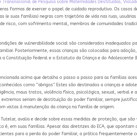
 Transnacional de Pesquisa sobre Maternidades Destituídas, Violad
meras formas de exercer o papel de cuidado reprodutivo. Os casos
(e suas famílias) negras com trajetória de vida nas ruas, usuárias
e risco, com sofrimento mental, membros de comunidades tradicion
dições de vulnerabilidade social são considerados inadequados para
amiliar. Posteriormente, essas crianças são colocadas para adoção,
a a Constituição Federal e o Estatuto da Criança e do Adolescente (
ncionada acima que detalha o passo a passo para as famílias aces
onhecidos como “abrigos”. Estes são destinados a crianças e adol
ência, maus tratos, violência física, psicológica, sexual, verbal 
 extremos seriam de destituição do poder familiar, sempre justifi
com vistas à manutenção da criança na família de origem.
 Tutelar, avalia e decide sobre essas medidas de proteção, que são
o é, em suas famílias. Apesar das diretrizes do ECA, que apontam
ientes para a perda do poder familiar, a prática frequentemente co