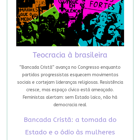
Teocracia à brasileira
“Bancada Cristã” avança no Congresso enquanto
partidos progressistas esquecem movimentos
sociais e cortejam lideranças religiosas. Resistência
cresce, mas espaço cívico está ameaçado.
Feministas alertam: sem Estado laico, não há
democracia real
Bancada Cristã: a tomada do
Estado e o ódio às mulheres