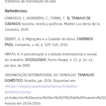
trabalhos de reprodução da vida.
Referências:
CARRASCO, C.; BORDERÍAS, C.; TORNS, T.
EL TRABAJO DE
CUIDADOS:
historia, teoría y políticas. Madrid: Los libros de la
Catarata, 2019.
DEBERT, G. G. Migrações e o Cuidado do idoso.
CADERNOS
PAGU
, Campinas, v. 46, p. 129-149, 2016.
HIRATA, H. A precarização e a divisão internacional e sexual
do trabalho.
SOCIOLOGIAS
, Porto Alegre, n. 21, p. 24-41,
jan./jun. de 2009.
ORGANIZAÇÃO INTERNACIONAL DO TRABALHO.
TRABALHO
DOMÉSTICO
. Brasília, jun. 2016. Disponível em:
<
https://www.ilo.org/brasilia/temas/trabalho-
domestico/lang
–
pt/index.htm%20acesso%20em%2020%20de%20fevereiro%202
Acesso em 20/04/2024