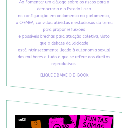
Ao fomentar um diálogo sobre os riscos para a
democracia e o Estado Laico
na configuração em andamento no parlamento,
o CFEMEA, convidou ativistas e estudiosas do tema
para propor reflexões
e possíveis brechas para atuação coletiva, visto
que o debate da laicidade
está intrinsecamente ligado à autonomia sexual
das mulheres e tudo o que se refere aos direitos
reprodutivos.
CLIQUE E BAIXE O E-BOOK