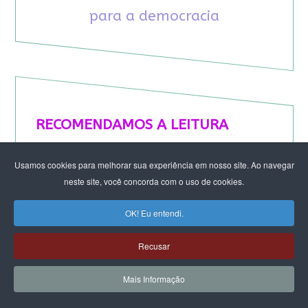
para a democracia
RECOMENDAMOS A LEITURA
August Nimtz prova que marxismo e
Usamos cookies para melhorar sua experiência em nosso site. Ao navegar
antirracismo são indissociáveis na luta
neste site, você concorda com o uso de cookies.
anticapitalista
Rap transfeminista radical argentino na FLIPEI
OK! Eu entendi.
Quem tem medo dos corpos trans?
Projetos de proteção às mulheres travados no
Recusar
Congresso ameaçam a democracia
A revolução de Milton Santos
Mais Informação