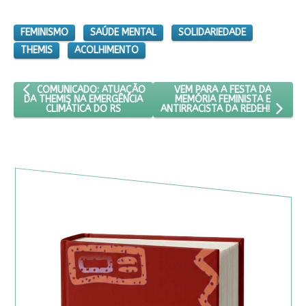
FEMINISMO
SAÚDE MENTAL
SOLIDARIEDADE
THEMIS
ACOLHIMENTO
ARTIGO ANTERIOR: COMUNICADO: ATUAÇÃO DA THEMIS NA EMERG
PRÓXIMO ARTIGO: VEM PARA A
VEM PARA A FESTA DA
COMUNICADO: ATUAÇÃO
MEMÓRIA FEMINISTA E
DA THEMIS NA EMERGÊNCIA
CLIMÁTICA DO RS
ANTIRRACISTA DA REDEH!