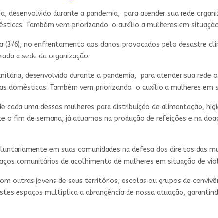
ia, desenvolvido durante a pandemia, para atender sua rede organ
ésticas. Também vem priorizando o auxílio a mulheres em situação 
a (3/6), no enfrentamento aos danos provocados pelo desastre cli
izada a sede da organização.
nitária, desenvolvido durante a pandemia, para atender sua rede 
ras domésticas. Também vem priorizando o auxílio a mulheres em si
cada uma dessas mulheres para distribuição de alimentação, higi
te o fim de semana, já atuamos na produção de refeições e na doa
oluntariamente em suas comunidades na defesa dos direitos das mul
ços comunitários de acolhimento de mulheres em situação de violên
m outras jovens de seus territórios, escolas ou grupos de convivê
a estes espaços multiplica a abrangência de nossa atuação, garant