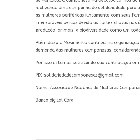
de Agricultura Camponesa Agroecológica, nós do
realizando uma campanha de solidariedade para a
as mulheres periféricas juntamente com seus fami
imensuráveis perdas devido as fortes chuvas nos 
produção, animais, a biodiversidade como um todo
Além disso o Movimento contribui na organização 
demanda das mulheres camponesas, considerando a
Por isso estamos solicitando sua contribuição em 
PIX:
solidariedadecamponesas@gmail.com
Nome: Associação Nacional de Mulheres Campone
Banco digital Cora