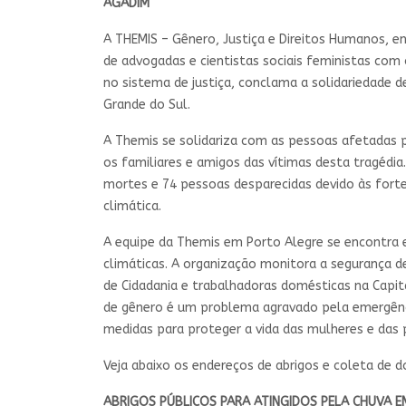
AGADIM
A THEMIS – Gênero, Justiça e Direitos Humanos, e
de advogadas e cientistas sociais feministas com 
no sistema de justiça, conclama a solidariedade d
Grande do Sul.
A Themis se solidariza com as pessoas afetadas 
os familiares e amigos das vítimas desta tragédia. 
mortes e 74 pessoas desparecidas devido às fort
climática.
A equipe da Themis em Porto Alegre se encontra 
climáticas. A organização monitora a segurança d
de Cidadania e trabalhadoras domésticas na Capita
de gênero é um problema agravado pela emergênci
medidas para proteger a vida das mulheres e das 
Veja abaixo os endereços de abrigos e coleta de d
ABRIGOS PÚBLICOS PARA ATINGIDOS PELA CHUVA E